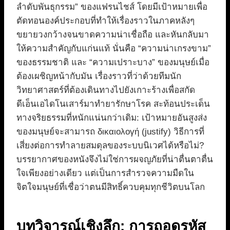
ลำดับพันธุกรรม” ของแฟรนไชส์ โดยมีเป้าหมายเพื่อ
ตัดทอนองค์ประกอบที่ทำให้เรื่องราวในภาคหลังๆ
ขยายวงกว้างจนขาดความน่าเชื่อถือ และหันกลับมา
ให้ความสำคัญกับแก่นแท้ นั่นคือ “ความน่าเกรงขาม”
ของธรรมชาติ และ “ความเปราะบาง” ของมนุษย์เมื่อ
ต้องเผชิญหน้ากับมัน เรื่องราวที่ว่าด้วยทีมนัก
วิทยาศาสตร์ที่ต้องเดินทางไปยังเกาะร้างเพื่อสกัด
ดีเอ็นเอไดโนเสาร์มาทำยารักษาโรค สะท้อนประเด็น
ทางจริยธรรมที่หนักแน่นกว่าเดิม: เป้าหมายอันสูงส่ง
ของมนุษย์จะสามารถ δικαιολογή (justify) วิธีการที่
เสี่ยงต่อการทำลายสมดุลของระบบนิเวศได้หรือไม่?
บรรยากาศของหนังจึงไม่ใช่การผจญภัยที่น่าตื่นตาตื่น
ใจเพียงอย่างเดียว แต่เป็นการสำรวจความมืดใน
จิตใจมนุษย์ที่เชื่อว่าตนมีสิทธิ์ควบคุมทุกชีวิตบนโลก
บทวิจารณ์เชิงลึก: การถอดรหัส