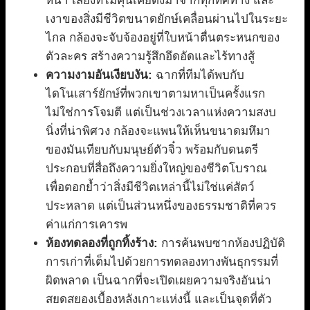
หนา เสียงที่ไม่คุ้นเคยดังมาจากทุกทิศทาง และ
เงาของสิ่งมีชีวิตขนาดยักษ์เคลื่อนผ่านไปในระยะ
ไกล กล้องจะจับจ้องอยู่ที่ใบหน้าตื่นตระหนกของ
ตัวละคร สร้างความรู้สึกอึดอัดและไร้ทางสู้
ความงามอันเงียบงัน:
ฉากที่ทีมได้พบกับ
ไดโนเสาร์ยักษ์ที่พวกเขาตามหาเป็นครั้งแรก
ไม่ใช่การโจมตี แต่เป็นช่วงเวลาแห่งความสงบ
นิ่งที่น่าพิศวง กล้องจะแพนให้เห็นขนาดมหึมา
ของมันเทียบกับมนุษย์ตัวจิ๋ว พร้อมกับดนตรี
ประกอบที่สื่อถึงความยิ่งใหญ่ของชีวิตโบราณ
เพื่อตอกย้ำว่าสิ่งมีชีวิตเหล่านี้ไม่ใช่แค่สัตว์
ประหลาด แต่เป็นส่วนหนึ่งของธรรมชาติที่ควร
ค่าแก่การเคารพ
ห้องทดลองที่ถูกทิ้งร้าง:
การค้นพบซากห้องปฏิบัติ
การเก่าที่เต็มไปด้วยการทดลองทางพันธุกรรมที่
ผิดพลาด เป็นฉากที่จะเปิดเผยความจริงอันน่า
สยดสยองเบื้องหลังเกาะแห่งนี้ และเป็นจุดที่ตัว