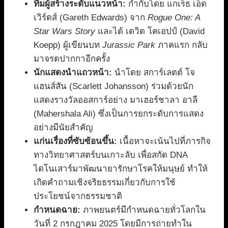
ทีมผู้สร้างระดับแนวหน้า:
กำกับโดย แกเร็ธ เอ็ด
เวิร์ดส์ (Gareth Edwards) จาก
Rogue One: A
Star Wars Story
และได้ เดวิด โคเอปป์ (David
Koepp) ผู้เขียนบท
Jurassic Park
ภาคแรก กลับ
มาจรดปากกาอีกครั้ง
นักแสดงนำแถวหน้า:
นำโดย สการ์เลตต์ โจ
แฮนส์สัน (Scarlett Johansson) ร่วมด้วยนัก
แสดงรางวัลออสการ์อย่าง มาเฮอร์ชาลา อาลี
(Mahershala Ali) ซึ่งเป็นการยกระดับการแสดง
อย่างมีนัยสำคัญ
แก่นเรื่องที่ซับซ้อนขึ้น:
เนื้อหาจะเน้นไปที่ภารกิจ
ทางวิทยาศาสตร์บนเกาะลับ เพื่อสกัด DNA
ไดโนเสาร์มาพัฒนายารักษาโรคให้มนุษย์ ทำให้
เกิดคำถามเชิงจริยธรรมเกี่ยวกับการใช้
ประโยชน์จากธรรมชาติ
กำหนดฉาย:
ภาพยนตร์มีกำหนดฉายทั่วโลกใน
วันที่ 2 กรกฎาคม 2025 โดยมีการถ่ายทำใน