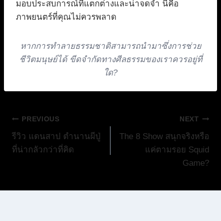
มอบประสบการณ์ที่แตกต่างและน่าจดจำ นี่คือ
ภาพยนตร์ที่คุณไม่ควรพลาด
หากการทำลายธรรมชาติสามารถนำมาซึ่งการช่วย
ชีวิตมนุษย์ได้ ขีดจำกัดทางศีลธรรมของเราควรอยู่ที่
ใด?
แนะแนว
PREVIOUS
NEXT
รีวิว แดนสาป ตำนานผีปู่
The 8 Show สนุกจริงหรือ
เรื่อง
ที่น่ากลัวกว่าที่คิด
แค่ตามรอย Squid
Game?