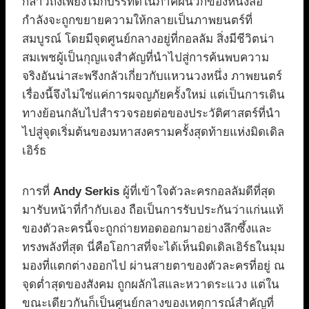
กล่าวถึงเพียงไม่กี่บรรทัดในภาคผนวกของหนังสือ
กำลังจะถูกขยายความให้กลายเป็นภาพยนตร์ที่
สมบูรณ์ โดยมีจุดศูนย์กลางอยู่ที่กอลลัม สิ่งมีชีวิตน่า
สมเพชผู้เป็นกุญแจสำคัญที่นำไปสู่การค้นพบความ
จริงอันน่าสะพรึงกลัวเกี่ยวกับแหวนวงหนึ่ง ภาพยนตร์
เรื่องนี้จึงไม่ใช่แค่การผจญภัยครั้งใหม่ แต่เป็นการเดิน
ทางย้อนกลับไปสำรวจรอยต่อของประวัติศาสตร์ที่นำ
ไปสู่จุดเริ่มต้นของมหาสงครามครั้งสุดท้ายแห่งมิดเดิล
เอิร์ธ
การที่
Andy Serkis
ผู้ที่เข้าใจตัวละครกอลลัมดีที่สุด
มารับหน้าที่กำกับเอง ถือเป็นการรับประกันว่าแก่นแท้
ของตัวละครนี้จะถูกถ่ายทอดออกมาอย่างลึกซึ้งและ
ทรงพลังที่สุด นี่คือโอกาสที่จะได้เห็นมิดเดิลเอิร์ธในมุม
มองที่แตกต่างออกไป ผ่านสายตาของตัวละครที่อยู่ ณ
จุดต่ำสุดของสังคม ถูกผลักไสและหวาดระแวง แต่ใน
ขณะเดียวกันก็เป็นศูนย์กลางของเหตุการณ์สำคัญที่