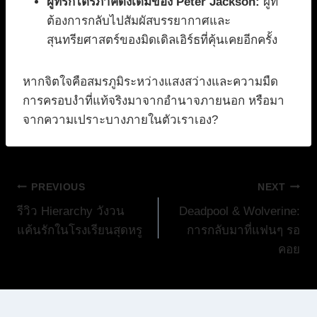
ผู้ที่รักไตรภาคดั้งเดิมของ Peter Jackson:
ผู้ที่
ต้องการกลับไปสัมผัสบรรยากาศและ
สุนทรียศาสตร์ของมิดเดิลเอิร์ธที่คุ้นเคยอีกครั้ง
หากจิตใจคือสมรภูมิระหว่างแสงสว่างและความมืด
การครอบงำที่แท้จริงมาจากอำนาจภายนอก หรือมา
จากความเปราะบางภายในตัวเราเอง?
แนะแนว
PREVIOUS
NEXT
รีวิว Hierarchy วังวน
Deadpool & Wolverine:
เรื่อง
แค้นรักในโรงเรียนสุดหรู
การกลับมาที่แฟนๆ รอ
คอย