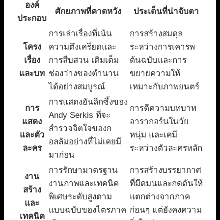
องค์
ศักยภาพที่คาดหวัง
ประเด็นที่น่าจับตา
ประกอบ
การเล่าเรื่องที่เน้น
การสร้างสมดุล
โครง
ความตึงเครียดและ
ระหว่างการเคารพ
เรื่อง
การสืบสวน เติมเต็ม
ต้นฉบับและการ
และบท
ช่องว่างของตำนาน
ขยายความให้
ได้อย่างสมบูรณ์
เหมาะกับภาพยนตร์
การแสดงอันลึกซึ้งของ
การ
การตีความบทบาท
Andy Serkis ที่จะ
แสดง
อารากอร์นในวัย
สำรวจจิตใจของก
และตัว
หนุ่ม และเคมี
อลลัมอย่างที่ไม่เคยมี
ละคร
ระหว่างตัวละครหลัก
มาก่อน
การรักษามาตรฐาน
การสร้างบรรยากาศ
งาน
งานภาพและเทคนิค
ที่มืดมนและกดดันให้
สร้าง
พิเศษระดับสูงตาม
แตกต่างจากภาค
และ
แบบฉบับของไตรภาค
ก่อนๆ แต่ยังคงความ
เทคนิค