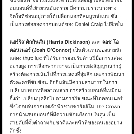
ซับซ้อนทางอารมณ์และด้านมืดแฝงอยู่ เอลอร์ดีอาจม
อบบอนด์ที่เย้ายวนอันตราย มีความเปราะบางทาง
จิตใจที่ซ่อนอยู่ภายใต้เปลือกนอกที่สมบูรณ์แบบ ซึ่ง
เป็นการต่อยอดจากบอนด์ของ Daniel Craig ไปอีกขั้น
แฮร์ริส ดิกกินสัน (Harris Dickinson)
และ
จอช โอ
คอนเนอร์ (Josh O’Connor)
เป็นตัวแทนของสายนัก
แสดง thực lực ที่ได้รับการยอมรับด้านฝีมือการแสดง
อย่างสูง การเลือกพวกเขาจะเป็นการส่งสัญญาณว่าผู้
สร้างต้องการเน้นไปที่การแสดงที่ลุ่มลึกและการพัฒนา
ตัวละครที่ซับซ้อน ดิกกินสันมีความสามารถในการ
เปลี่ยนบทบาทที่หลากหลาย อาจสร้างบอนด์ที่เหมือน
กิ้งก่า เปลี่ยนบุคลิกไปตามภารกิจ ขณะที่โอคอนเนอร์
ซึ่งโดดเด่นจากบทเจ้าฟ้าชายชาร์ลส์ใน The Crown
อาจนำเสนอบอนด์ที่มีความขัดแย้งภายในสูง เป็น
สายลับที่ตั้งคำถามกับชาติและหน้าที่ของตนเองอย่าง
ลึกซึ้ง