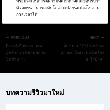
พร้อมจะเห็นการตีความที่แตกต่างและยอมรับว่า
ตัวละครสามารถเติบโตและเปลี่ยนแปลงไปตาม
กาลเวลาได้
แนะแนว
PREVIOUS
NEXT
Fast & Furious ภาค
จักรวาล DCU ใหม่ของ
เรื่อง
สุดท้าย สรุปข้อมูลก่อน
James Gunn มีหนังเรื่อง
ปิดตำนาน
อะไรบ้าง?
บทความรีวิวมาใหม่