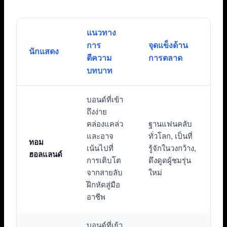
แนวทาง
การ
จุดแข็งด้าน
นักแสดง
ตีความ
การตลาด
บทบาท
บอนด์ที่เข้า
ถึงง่าย
คล่องแคล่ว
ฐานแฟนคลับ
และอาจ
ทั่วโลก, เป็นที่
ทอม
เน้นไปที่
รู้จักในวงกว้าง,
ฮอลแลนด์
การเติบโต
ดึงดูดผู้ชมรุ่น
จากสายลับ
ใหม่
ฝึกหัดสู่มือ
อาชีพ
บอนด์ที่เย้า