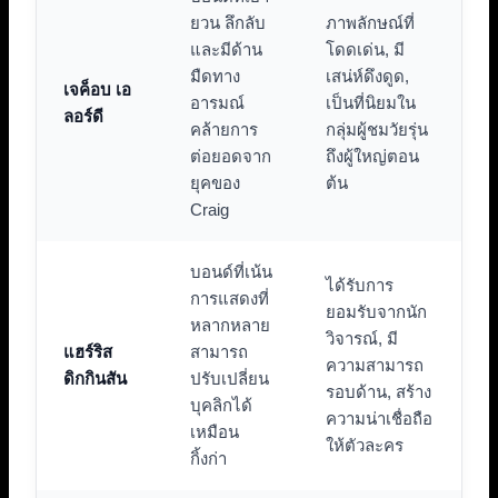
ยวน ลึกลับ
ภาพลักษณ์ที่
และมีด้าน
โดดเด่น, มี
มืดทาง
เสน่ห์ดึงดูด,
เจค็อบ เอ
อารมณ์
เป็นที่นิยมใน
ลอร์ดี
คล้ายการ
กลุ่มผู้ชมวัยรุ่น
ต่อยอดจาก
ถึงผู้ใหญ่ตอน
ยุคของ
ต้น
Craig
บอนด์ที่เน้น
ได้รับการ
การแสดงที่
ยอมรับจากนัก
หลากหลาย
วิจารณ์, มี
แฮร์ริส
สามารถ
ความสามารถ
ดิกกินสัน
ปรับเปลี่ยน
รอบด้าน, สร้าง
บุคลิกได้
ความน่าเชื่อถือ
เหมือน
ให้ตัวละคร
กิ้งก่า