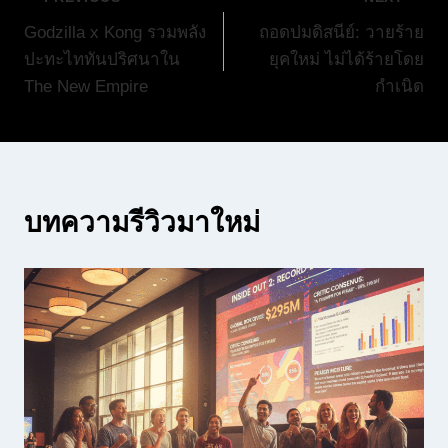
แนะแนว
Godzilla x Kong รวมพลัง
ถอดปมดิสนีย์: วายร้าย
เรื่อง
ปะทะไททันปริศนาใน
ยุคใหม่ ไม่ได้ร้ายโดย
The New Empire
กำเนิด
บทความรีวิวมาใหม่