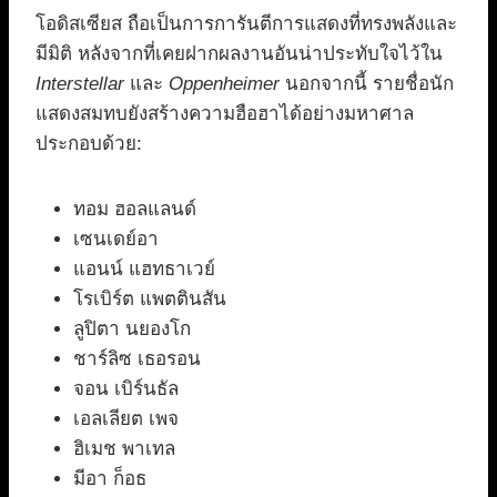
โอดิสเซียส ถือเป็นการการันตีการแสดงที่ทรงพลังและ
มีมิติ หลังจากที่เคยฝากผลงานอันน่าประทับใจไว้ใน
Interstellar
และ
Oppenheimer
นอกจากนี้ รายชื่อนัก
แสดงสมทบยังสร้างความฮือฮาได้อย่างมหาศาล
ประกอบด้วย:
ทอม ฮอลแลนด์
เซนเดย์อา
แอนน์ แฮทธาเวย์
โรเบิร์ต แพตตินสัน
ลูปิตา นยองโก
ชาร์ลิซ เธอรอน
จอน เบิร์นธัล
เอลเลียต เพจ
ฮิเมช พาเทล
มีอา ก็อธ