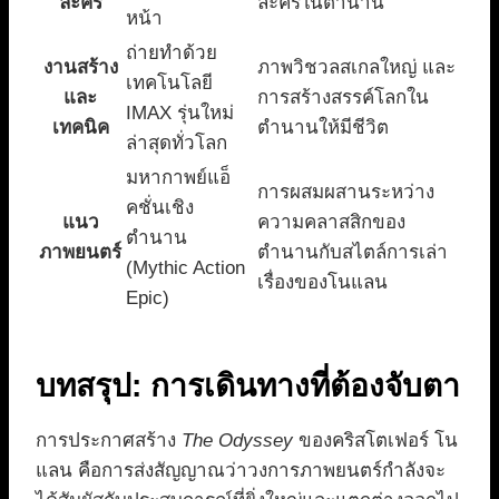
ละคร
ละครในตำนาน
หน้า
ถ่ายทำด้วย
งานสร้าง
ภาพวิชวลสเกลใหญ่ และ
เทคโนโลยี
และ
การสร้างสรรค์โลกใน
IMAX รุ่นใหม่
เทคนิค
ตำนานให้มีชีวิต
ล่าสุดทั่วโลก
มหากาพย์แอ็
การผสมผสานระหว่าง
คชั่นเชิง
แนว
ความคลาสสิกของ
ตำนาน
ภาพยนตร์
ตำนานกับสไตล์การเล่า
(Mythic Action
เรื่องของโนแลน
Epic)
บทสรุป: การเดินทางที่ต้องจับตา
การประกาศสร้าง
The Odyssey
ของคริสโตเฟอร์ โน
แลน คือการส่งสัญญาณว่าวงการภาพยนตร์กำลังจะ