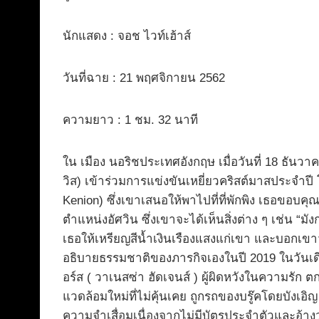
นักแสดง : จอช ไวท์เฮ้าส์
วันที่ฉาย : 21 พฤศจิกายน 2562
ความยาว : 1 ชม. 32 นาที
ใน เมือง นอริชประเทศอังกฤษ เมื่อวันที่ 18 ธันวา
วิส) เข้าร่วมการแข่งขันเหยี่ยวคริสต์มาสประจำปี 
Kenion) ซึ่งเขาเสนอให้พาไปที่ที่พักพิง เธอขอ
ตำแหน่งอัศวิน ซึ่งเขาจะได้เห็นสิ่งต่าง ๆ เช่น “ม
เธอให้เหรียญสีน้ำเงินเรืองแสงแก่เขา และบอกเขาว
อธิบายธรรมชาติของภารกิจเองในปี 2019 ในวันเดีย
อร์ส ( วาเนสซ่า ฮัดเจนส์ ) ผู้ผิดหวังในความรั
แวดล้อมใหม่ที่ไม่คุ้นเคย ถูกรถของบรู๊คโดยบังเอ
ความจำเสื่อมเนื่องจากไม่มีบัตรประจำตัวและอ้างว