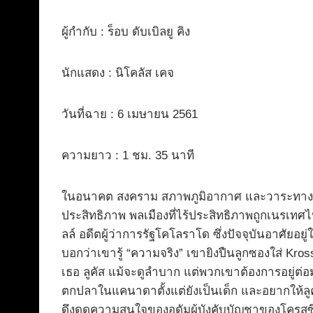
ผู้กำกับ : ร็อบ ดับเบิลยู คิง
นักแสดง : นิโคลัส เคจ
วันที่ฉาย : 6 เมษายน 2561
ความยาว : 1 ชม. 35 นาที
ในอนาคต สงคราม สภาพภูมิอากาศ และวาระทางการ
ประสิทธิภาพ พลเมืองที่ไร้ประสิทธิภาพถูกเนรเทศ
ลล์ อดีตผู้ว่าการรัฐโคโลราโด ซึ่งปัจจุบันอาศัยอ
บอกว่าเขารู้ “ความจริง” เขายิงปืนลูกซองใส่ Kro
เธอ ลูคัส แม้จะดูลำบาก แต่พวกเขาต้องการอยู่ต่
ตกปลาในแคนาดาตั้งแต่ยังเป็นเด็ก และอยากให้ลูค
ดึงดูดความสนใจของอดัมผู้บังคับบัญชาของโครสซึ