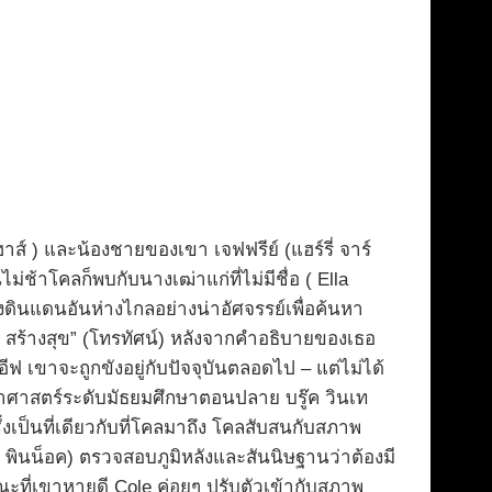
าส์ ) และน้องชายของเขา เจฟฟรีย์ (แฮร์รี่ จาร์
ช้าโคลก็พบกับนางเฒ่าแก่ที่ไม่มีชื่อ ( Ella
ดินแดนอันห่างไกลอย่างน่าอัศจรรย์เพื่อค้นหา
ที่ สร้างสุข” (โทรทัศน์) หลังจากคำอธิบายของเธอ
ฟ เขาจะถูกขังอยู่กับปัจจุบันตลอดไป – แต่ไม่ได้
ยาศาสตร์ระดับมัธยมศึกษาตอนปลาย บรู๊ค วินเท
เป็นที่เดียวกับที่โคลมาถึง โคลสับสนกับสภาพ
์ พินน็อค) ตรวจสอบภูมิหลังและสันนิษฐานว่าต้องมี
ณะที่เขาหายดี Cole ค่อยๆ ปรับตัวเข้ากับสภาพ