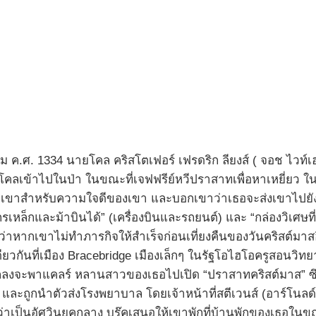
คม ค.ศ. 1334 นายโคล คริสโตเฟอร์ เฟรดริก ลียงส์ ( จอช ไวท์เฮ
โคลเข้าไปในป่า ในขณะที่เจฟฟรีย์หวีปราสาทเพื่อหาเหยี่ยว ในไม่
บคุณเขาสำหรับความใจดีของเขา และบอกเขาว่าเธอจะส่งเขาไปยัง
ังกรเหล็กและม้าบินได้” (เครื่องบินและรถยนต์) และ “กล่องวิเศษ
่าหากเขาไม่ทำภารกิจให้สำเร็จก่อนเที่ยงคืนของวันคริสต์มาสอี
วกันที่เมือง Bracebridge เมืองเล็กๆ ในรัฐโอไฮโอครูสอนวิท
ก ตกลงจะพาแคลร์ หลานสาวของเธอไปเปิด “ปราสาทคริสต์มาส” ซึ่ง
ิญ และถูกนำตัวส่งโรงพยาบาล โดยเจ้าหน้าที่สตีเวนส์ (อาร์โนลด
่าเป็นอัศวินยุคกลาง บรู๊คเสนอให้เขาพักที่บ้านพักของเธอในข