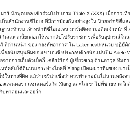
์มาร์ นักฟุตบอล เข้าร่วมโปรแกรม Triple-X (XXX) เมื่อดาวเท
ปในสำนักงานซีไอเอ ที่มีการป้องกันอย่างสูงใน นิวยอร์กซิตี้และ
ะหัวรบ เจ้าหน้าที่ซีไอเอเจน มาร์คติดตามอดีตเจ้าหน้าที่ xX
นิกันและเกลี้ยกล่อมให้เขากลับไปรับราชการเพื่อรับอุปกรณ์
ินส์ ที่ด่านหน้า ของ กองทัพอากาศ ใน Lakenheathหน่วย ปฏิบัต
่อสนับสนุนทีมของเขาเองซึ่งประกอบด้วยนักแม่นปืน Adele Wo
จากการเก็บตัวเบ็คกี้ เคลียร์ริดจ์ ผู้เชี่ยวชาญด้านอาวุธ ที
ท์คลับใต้ดินบนเกาะห่างไกลที่ Xiang เปิดเผยว่าทีมของเขาเป็น
นทางที่ผิด แม้ว่าเซรีน่าเชื่อว่าควรทำลายมันไม่นานหลังจากนั้
ล่องแพนดอร่า แซนเดอร์สกัด Xiang และไล่เขาไปที่ชายหาดใกล
่มกับทาลอนและฮอว์ก