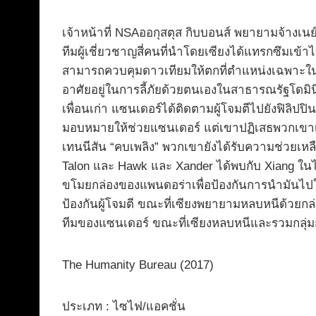
เจ้าหน้าที่ NSAออกุสตุส กิบบอนส์ พยายามจ้างเนย
ทีมผู้เชี่ยวชาญสี่คนที่นำโดยเซียงได้แทรกซึมเข้าไ
สามารถควบคุมดาวเทียมให้ตกที่ตำแหน่งเฉพาะในฐาน
อาศัยอยู่ในการลี้ภัยด้วยตนเองในสาธารณรัฐโดมิ
เพื่อนเก่า แซนเดอร์ได้ติดตามผู้โจมตีไปยังฟิลิปป
มอบหมายให้ช่วยแซนเดอร์ แต่เขาปฏิเสธพวกเขาเพื
เทนนีสัน “คบเพลิง” พวกเขายังได้รับความช่วยเหลือ
Talon และ Hawk และ Xander ได้พบกับ Xiang ในไน
ขโมยกล่องของแพนดอร่าเพื่อป้องกันการนำมันไปใช้ใ
ป้องกันผู้โจมตี ขณะที่เซียงพยายามหลบหนีด้วยก
ทีมของแซนเดอร์ ขณะที่เซียงหลบหนีและรวมกลุ
The Humanity Bureau (2017)
ประเภท : ไซไฟ/แอคชั่น