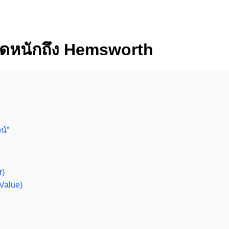
จัดหนักถึง Hemsworth
น์”
r)
Value)