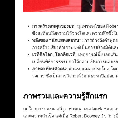
การสร้างสมดุลของบท:
สุนทรพจน์ของ Robert
ซึ่งสะท้อนถึงความไว้วางใจและความลึกซึ้
พลังของ “นักแสดงสมทบ”:
การอ้างถึงคำพูดข
การสร้างเสียงหัวเราะ แต่เป็นการสร้างมิติ
เวทีคือโลก, โลกคือเวที:
เหตุการณ์นี้เบลอเส้
เปลี่ยนพิธีการธรรมดาให้กลายเป็นการแสดง
ภาพสะท้อนตัวตน:
คำแซวแต่ละประโยค โดยเฉ
วงการ ซึ่งเป็นการวิจารณ์วัฒนธรรมป๊อปอย่างม
ภาพรวมและความรู้สึกแรก
ณ ใจกลางของฮอลลีวูด ท่ามกลางแสงแฟลชและสา
และความสำเร็จ แต่เมื่อ Robert Downey Jr. ก้าว