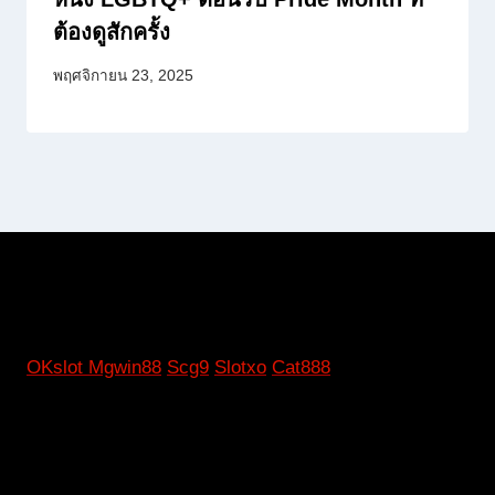
ต้องดูสักครั้ง
พฤศจิกายน 23, 2025
OKslot
Mgwin88
Scg9
Slotxo
Cat888