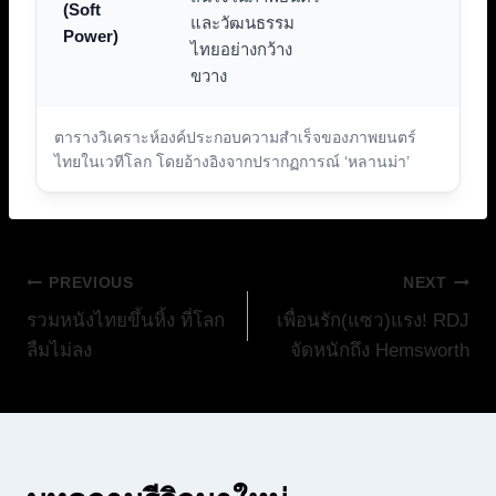
(Soft
และวัฒนธรรม
Power)
ไทยอย่างกว้าง
ขวาง
ตารางวิเคราะห์องค์ประกอบความสำเร็จของภาพยนตร์
ไทยในเวทีโลก โดยอ้างอิงจากปรากฏการณ์ ‘หลานม่า’
แนะแนว
PREVIOUS
NEXT
รวมหนังไทยขึ้นหิ้ง ที่โลก
เพื่อนรัก(แซว)แรง! RDJ
เรื่อง
ลืมไม่ลง
จัดหนักถึง Hemsworth