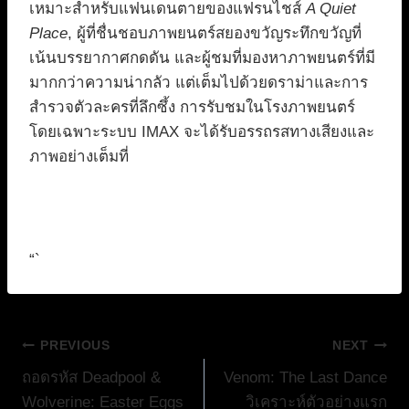
เหมาะสำหรับแฟนเดนตายของแฟรนไชส์
A Quiet
Place
, ผู้ที่ชื่นชอบภาพยนตร์สยองขวัญระทึกขวัญที่
เน้นบรรยากาศกดดัน และผู้ชมที่มองหาภาพยนตร์ที่มี
มากกว่าความน่ากลัว แต่เต็มไปด้วยดราม่าและการ
สำรวจตัวละครที่ลึกซึ้ง การรับชมในโรงภาพยนตร์
โดยเฉพาะระบบ IMAX จะได้รับอรรถรสทางเสียงและ
ภาพอย่างเต็มที่
“`
แนะแนว
PREVIOUS
NEXT
ถอดรหัส Deadpool &
Venom: The Last Dance
เรื่อง
Wolverine: Easter Eggs
วิเคราะห์ตัวอย่างแรก