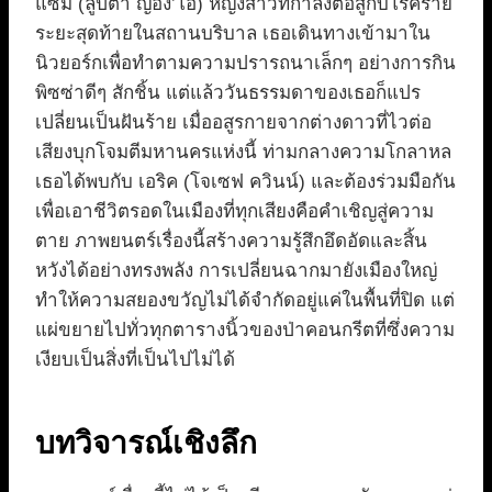
แซม (ลูปิตา ญอง’โอ) หญิงสาวที่กำลังต่อสู้กับโรคร้าย
ระยะสุดท้ายในสถานบริบาล เธอเดินทางเข้ามาใน
นิวยอร์กเพื่อทำตามความปรารถนาเล็กๆ อย่างการกิน
พิซซ่าดีๆ สักชิ้น แต่แล้ววันธรรมดาของเธอก็แปร
เปลี่ยนเป็นฝันร้าย เมื่ออสูรกายจากต่างดาวที่ไวต่อ
เสียงบุกโจมตีมหานครแห่งนี้ ท่ามกลางความโกลาหล
เธอได้พบกับ เอริค (โจเซฟ ควินน์) และต้องร่วมมือกัน
เพื่อเอาชีวิตรอดในเมืองที่ทุกเสียงคือคำเชิญสู่ความ
ตาย ภาพยนตร์เรื่องนี้สร้างความรู้สึกอึดอัดและสิ้น
หวังได้อย่างทรงพลัง การเปลี่ยนฉากมายังเมืองใหญ่
ทำให้ความสยองขวัญไม่ได้จำกัดอยู่แค่ในพื้นที่ปิด แต่
แผ่ขยายไปทั่วทุกตารางนิ้วของป่าคอนกรีตที่ซึ่งความ
เงียบเป็นสิ่งที่เป็นไปไม่ได้
บทวิจารณ์เชิงลึก