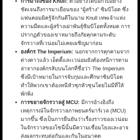
การมาถึงของ Knull:
ตัวอย่างได้บอกใบ้อย่าง
ชัดเจนถึงการมาเยือนของ “ผู้สร้าง” ซิมบิโอต ซึ่ง
แฟนคอมมิครู้จักกันดีในนาม Knull เทพเจ้าแห่ง
ความมืดและผู้สร้างเผ่าพันธุ์ซิมบิโอตทั้งหมด การ
ปรากฏตัวของเขาหมายถึงภัยคุกคามระดับ
จักรวาลที่เวน่อมไม่เคยเผชิญมาก่อน
องค์กร The Imperium:
นอกจากการคุกคามจาก
ต่างดาวแล้ว เอ็ดดี้และเวน่อมยังต้องหนีการตาม
ล่าจากองค์กรลับบนโลกที่ชื่อว่า The Imperium
ซึ่งมีเป้าหมายในการจับกุมและศึกษาซิมบิโอต
ทำให้พวกเขาต้องหนีหัวซุกหัวซุนโดยไม่มีที่ให้
พักพิง
การขยายจักรวาลสู่ MCU:
มีการอ้างอิงถึง
เหตุการณ์ในจักรวาลภาพยนตร์มาร์เวล (MCU)
มากขึ้น ซึ่งเป็นการยืนยันว่าเรื่องราวของเวน่อม
ในจักรวาลของโซนี่นั้นมีความเชื่อมโยงและอาจ
ส่งผลกระทบต่อกันและกันในอนาคต