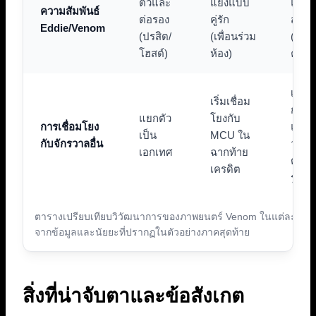
ตัวและ
แย้งแบบ
และเส
ความสัมพันธ์
ต่อรอง
คู่รัก
สละ
Eddie/Venom
(ปรสิต/
(เพื่อนร่วม
(ครอบ
โฮสต์)
ห้อง)
คู่หู)
เชื่อ
เริ่มเชื่อม
กับ 
แยกตัว
โยงกับ
การเชื่อมโยง
และจ
เป็น
MCU ใน
กับจักรวาลอื่น
วาลซิ
เอกเทศ
ฉากท้าย
ตอย่า
เครดิต
รูปแ
ตารางเปรียบเทียบวิวัฒนาการของภาพยนตร์ Venom ในแต่ละภาค 
จากข้อมูลและนัยยะที่ปรากฏในตัวอย่างภาคสุดท้าย
สิ่งที่น่าจับตาและข้อสังเกต