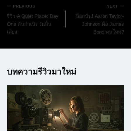
แนะแนว
PREVIOUS
NEXT
รีวิว A Quiet Place: Day
ลือสนั่น! Aaron Taylor-
เรื่อง
One ต้นกำเนิดวันสิ้น
Johnson คือ James
เสียง
Bond คนใหม่?
บทความรีวิวมาใหม่