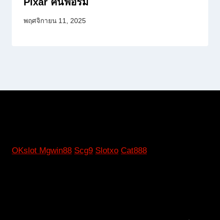
Pixar คืนฟอร์ม
พฤศจิกายน 11, 2025
OKslot
Mgwin88
Scg9
Slotxo
Cat888