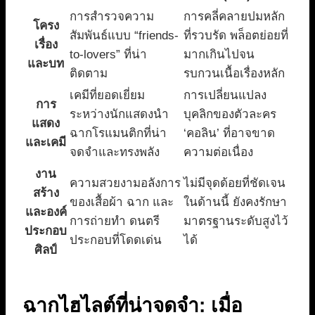
การสำรวจความ
การคลี่คลายปมหลัก
โครง
สัมพันธ์แบบ “friends-
ที่รวบรัด พล็อตย่อยที่
เรื่อง
to-lovers” ที่น่า
มากเกินไปจน
และบท
ติดตาม
รบกวนเนื้อเรื่องหลัก
เคมีที่ยอดเยี่ยม
การเปลี่ยนแปลง
การ
ระหว่างนักแสดงนำ
บุคลิกของตัวละคร
แสดง
ฉากโรแมนติกที่น่า
‘คอลิน’ ที่อาจขาด
และเคมี
จดจำและทรงพลัง
ความต่อเนื่อง
งาน
ความสวยงามอลังการ
ไม่มีจุดด้อยที่ชัดเจน
สร้าง
ของเสื้อผ้า ฉาก และ
ในด้านนี้ ยังคงรักษา
และองค์
การถ่ายทำ ดนตรี
มาตรฐานระดับสูงไว้
ประกอบ
ประกอบที่โดดเด่น
ได้
ศิลป์
ฉากไฮไลต์ที่น่าจดจำ: เมื่อ