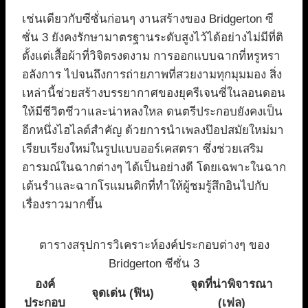
เช่นเดียวกับซีซั่นก่อนๆ งานสร้างของ Bridgerton ซี
ซั่น 3 ยังคงรักษามาตรฐานระดับสูงไว้ได้อย่างไม่มีที่ติ
ตั้งแต่เสื้อผ้าที่วิจิตรงดงาม การออกแบบฉากที่หรูหรา
อลังการ ไปจนถึงการถ่ายภาพที่สวยงามทุกมุมมอง สิ่ง
เหล่านี้ช่วยสร้างบรรยากาศของยุครีเจนซี่ในลอนดอน
ให้มีชีวิตชีวาและน่าหลงใหล ดนตรีประกอบยังคงเป็น
อีกหนึ่งไฮไลต์สำคัญ ด้วยการนำเพลงป๊อปสมัยใหม่มา
เรียบเรียงใหม่ในรูปแบบออร์เคสตรา ซึ่งช่วยเสริม
อารมณ์ในฉากต่างๆ ได้เป็นอย่างดี โดยเฉพาะในฉาก
เต้นรำและฉากโรแมนติกที่ทำให้ผู้ชมรู้สึกอินไปกับ
เรื่องราวมากขึ้น
ตารางสรุปการวิเคราะห์องค์ประกอบต่างๆ ของ
Bridgerton ซีซั่น 3
องค์
จุดที่น่าพิจารณา
จุดเด่น (ฟิน)
ประกอบ
(เฟล)