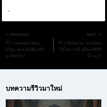
“`
แนะแนว
PREVIOUS
NEXT
รีวิว เทอมสอง สยอง
รีวิว Hierarchy: แฉสังคม
เรื่อง
ขวัญ: สยองสมชื่อ หรือ
ไฮโซเกาหลี หรือแค่ซีรีส์
น่าผิดหวัง?
น้ำเน่า?
บทความรีวิวมาใหม่