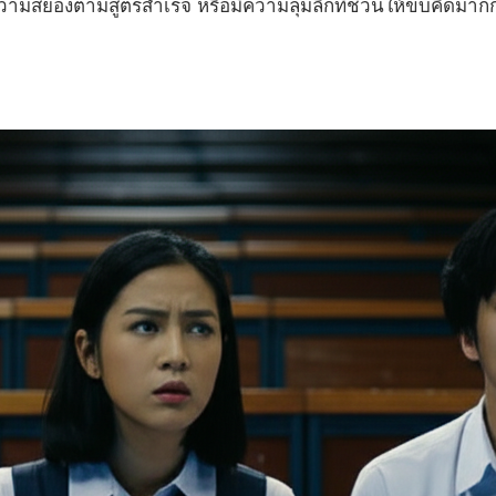
วามสยองตามสูตรสำเร็จ หรือมีความลุ่มลึกที่ชวนให้ขบคิดมากกว