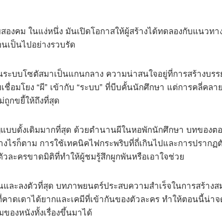
องคม ในแง่หนึ่ง มันเปิดโอกาสให้ผู้สร้างได้ทดลองกับแนวทาง
นเป็นไปอย่างรวบรัด
ด็นระบบโซตัสมาเป็นแกนกลาง ความน่าสนใจอยู่ที่การสร้างบรร
ื่อมโยง “ผี” เข้ากับ “ระบบ” ที่บีบคั้นนักศึกษา แต่การคลี่
กขยี้ให้ถึงที่สุด
บบดั้งเดิมมากที่สุด ด้วยตำนานผีในหอพักนักศึกษา บทของตอนนี้
างไรก็ตาม การใช้เทคนิคไฟกระพริบที่ถี่เกินไปและการปรากฏตัว
ะครขาดมิติที่ทำให้ผู้ชมรู้สึกผูกพันหรือเอาใจช่วย
ด่นและลงตัวที่สุด บทภาพยนตร์ประสบความสำเร็จในการสร้า
่องที่คาดเดาได้ยากและเคมีที่เข้ากันของตัวละคร ทำให้ตอนนี้น่
ของหนังทั้งเรื่องขึ้นมาได้