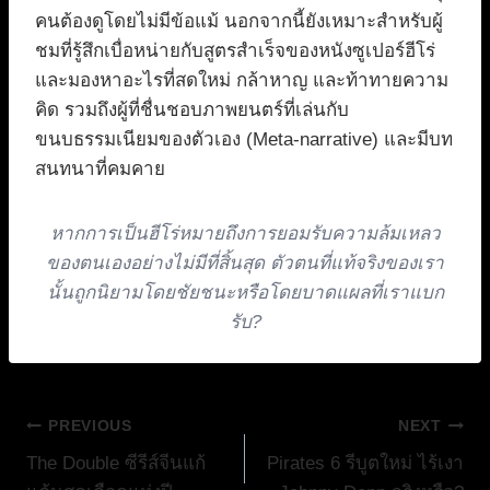
คนต้องดูโดยไม่มีข้อแม้ นอกจากนี้ยังเหมาะสำหรับผู้
ชมที่รู้สึกเบื่อหน่ายกับสูตรสำเร็จของหนังซูเปอร์ฮีโร่
และมองหาอะไรที่สดใหม่ กล้าหาญ และท้าทายความ
คิด รวมถึงผู้ที่ชื่นชอบภาพยนตร์ที่เล่นกับ
ขนบธรรมเนียมของตัวเอง (Meta-narrative) และมีบท
สนทนาที่คมคาย
หากการเป็นฮีโร่หมายถึงการยอมรับความล้มเหลว
ของตนเองอย่างไม่มีที่สิ้นสุด ตัวตนที่แท้จริงของเรา
นั้นถูกนิยามโดยชัยชนะหรือโดยบาดแผลที่เราแบก
รับ?
แนะแนว
PREVIOUS
NEXT
The Double ซีรีส์จีนแก้
Pirates 6 รีบูตใหม่ ไร้เงา
เรื่อง