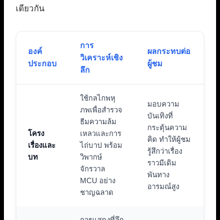
เดียวกัน
การ
องค์
ผลกระทบต่อ
วิเคราะห์เชิง
ประกอบ
ผู้ชม
ลึก
ใช้กลไกพหุ
มอบความ
ภพเพื่อสำรวจ
บันเทิงที่
ธีมความล้ม
กระตุ้นความ
โครง
เหลวและการ
คิด ทำให้ผู้ชม
เรื่องและ
ไถ่บาป พร้อม
รู้สึกว่าเรื่อง
บท
วิพากษ์
ราวมีเดิม
จักรวาล
พันทาง
MCU อย่าง
อารมณ์สูง
ชาญฉลาด
การแสดงที่ลึก