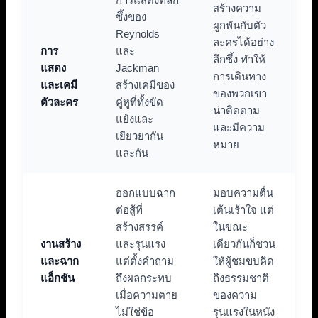
สร้างความ
ซึ้งของ
ผูกพันกับตัว
Reynolds
ละครได้อย่าง
การ
และ
ลึกซึ้ง ทำให้
แสดง
Jackman
การเดินทาง
และเคมี
สร้างเคมีของ
ของพวกเขา
ตัวละคร
คู่หูที่ทั้งขัด
น่าติดตาม
แย้งและ
และมีความ
เยียวยากัน
หมาย
และกัน
ออกแบบฉาก
มอบความตื่น
ต่อสู้ที่
เต้นเร้าใจ แต่
สร้างสรรค์
ในขณะ
งานสร้าง
และรุนแรง
เดียวกันก็ชวน
และฉาก
แต่ตั้งคำถาม
ให้ผู้ชมขบคิด
แอ็กชัน
ถึงผลกระทบ
ถึงธรรมชาติ
เมื่อความตาย
ของความ
ไม่ใช่ข้อ
รุนแรงในหนัง