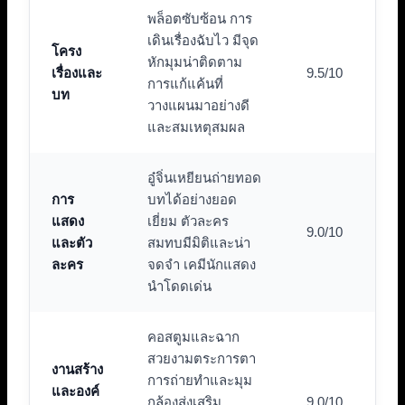
พล็อตซับซ้อน การ
เดินเรื่องฉับไว มีจุด
โครง
หักมุมน่าติดตาม
เรื่องและ
9.5/10
การแก้แค้นที่
บท
วางแผนมาอย่างดี
และสมเหตุสมผล
อู๋จิ่นเหยียนถ่ายทอด
การ
บทได้อย่างยอด
แสดง
เยี่ยม ตัวละคร
9.0/10
และตัว
สมทบมีมิติและน่า
ละคร
จดจำ เคมีนักแสดง
นำโดดเด่น
คอสตูมและฉาก
สวยงามตระการตา
งานสร้าง
การถ่ายทำและมุม
และองค์
กล้องส่งเสริม
9.0/10