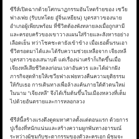
ซีรีส์เปิดฉากด้วยโศกนาฏกรรมอันโหดร้ายของ เซวีย
ฟางเฟย (รับบทโดย อู๋จิ่นเหยียน) บุตรสาวของนาย
อำเภอผู้เพียบพร้อม ที่ชีวิตต้องพังทลายลงเมื่อถูกสามี
และครอบครัวของเขาวางแผนใส่ร้ายและสังหารอย่าง
เลือดเย็น ทว่าโชคชะตายังเข้าข้าง เมื่อเธอดิ้นรนเอา
ชีวิตรอดมาได้และได้รับความช่วยเหลือจาก เจียงหลี
บุตรสาวของเสนาบดี แต่เรื่องน่าเศร้าก็เกิดขึ้นเมื่อ
เจียงหลีเสียชีวิตลงก่อนเวลาอันควร และได้ฝากฝัง
ภารกิจสุดท้ายให้เซวียฟางเฟยทวงคืนความยุติธรรม
ให้กับเธอ การเดินทางเพื่อล้างแค้นภายใต้ตัวตนใหม่
ในนาม “เจียงหลี” จึงได้เริ่มต้นขึ้นในเมืองหลวงที่เต็ม
ไปด้วยอันตรายและการหลอกลวง
ซีรีส์นี้สร้างแรงดึงดูดมหาศาลตั้งแต่ตอนแรก ด้วยการ
ปูเรื่องที่หนักแน่นและสร้างความผูกพันทางอารมณ์
ระหว่างผู้ชมกับชะตากรรมของตัวละครเอก ผู้ชมจะ