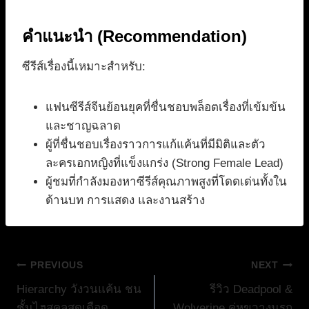
คำแนะนำ (Recommendation)
ซีรีส์เรื่องนี้เหมาะสำหรับ:
แฟนซีรีส์จีนย้อนยุคที่ชื่นชอบพล็อตเรื่องที่เข้มข้น
และชาญฉลาด
ผู้ที่ชื่นชอบเรื่องราวการแก้แค้นที่มีมิติและตัว
ละครเอกหญิงที่แข็งแกร่ง (Strong Female Lead)
ผู้ชมที่กำลังมองหาซีรีส์คุณภาพสูงที่โดดเด่นทั้งใน
ด้านบท การแสดง และงานสร้าง
แนะแนว
PREVIOUS
NEXT
Hierarchy วังวนแค้น ชน
รีวิว Deadpool &
เรื่อง
ชั้นไฮสคูลสุดเดือด
Wolverine คู่หูขวางนรก