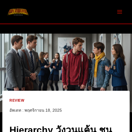
Skip
to
content
REVIEW
อัพเดท :
พฤศจิกายน 18, 2025
Hierarchy วังวนแค้น ชน