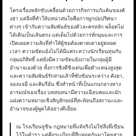
โครงเรื่องหลักขับเคลื่อนด้วยภารกิจการแก้แค้นของคั
งฮา แต่สิ่งที่ทำให้บทน่าสนใจคือการผูกปมปริศนา
ต่างๆ เข้ากับความสัมพันธ์ของตัวละครหลัก พล็อตไม่
ได้เดินเป็นเส้นตรง แต่เต็มไปด้วยการหักมุมและการ
เปิดเผยความลับที่ทำให้ผู้ชมต้องคาดเดาอยู่ตลอด
เวลา ความขัดแย้งไม่ได้มีแค่ระหว่างนักเรียนทุนกับ
กลุ่มอภิสิทธิ์ แต่ยังมีความขัดแย้งภายในกลุ่มผู้มี
อำนาจเองด้วย ทั้งการชิงดีชิงเด่นเพื่อตำแหน่งสูงสุด
และความสัมพันธ์รักสามเส้าที่ซับซ้อนระหว่าง คังฮา,
จองแจอี และคิมรีอัน ซึ่งทำหน้าที่เป็นแกนกลางทาง
อารมณ์ของเรื่อง บทสนทนามีความเฉียบคมและมัก
แฝงความหมายเชิงสัญลักษณ์ที่สะท้อนถึงสถานะและ
อำนาจของผู้พูดได้อย่างดีเยี่ยม
ณ โรงเรียนจูชิน กฎหมายที่แท้จริงไม่ใช่สิ่งที่เขียน
ไว้ในตำรา แต่คือระเบียบที่สืบทอดกันมาโดยสาย