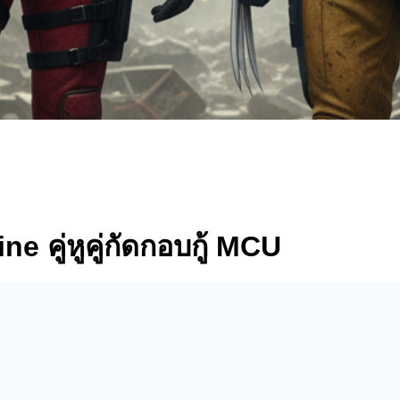
e คู่หูคู่กัดกอบกู้ MCU