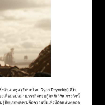
ึ่งนำเดดพูล (รับบทโดย Ryan Reynolds) ฮีโร่
งเพื่อมอบหมายภารกิจกอบกู้มัลติเวิร์ส ภารกิจนี้
ู้สึกแรกหลังชมคือความบันเทิงที่อัดแน่นตลอด