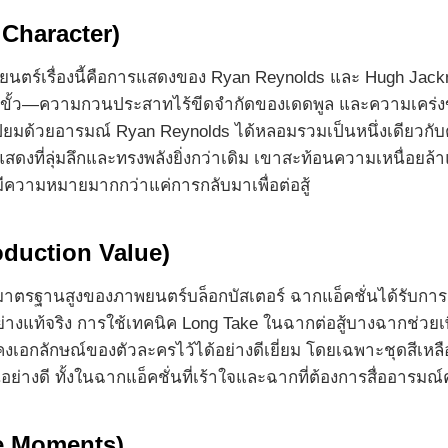
Character)
ภาพยนตร์เรื่องนี้คือการแสดงของ Ryan Reynolds และ Hugh Jack
ุดขั้ว—ความกวนประสาทไร้ขีดจำกัดของเดดพูล และความเคร่งข
ี่ยมด้วยอารมณ์ Ryan Reynolds ได้หลอมรวมเป็นหนึ่งเดียวก
แสดงที่ลุ่มลึกและทรงพลังยิ่งกว่าเดิม เขาสะท้อนความเหนื่อ
้มีความหมายมากกว่าแค่การกลับมาเพื่อต่อสู้
oduction Value)
มาตรฐานสูงของภาพยนตร์บล็อกบัสเตอร์ ฉากแอ็คชั่นได้รับการ
างแท้จริง การใช้เทคนิค Long Take ในฉากต่อสู้บางฉากช่วยเ
อกลักษณ์ของตัวละครไว้ได้อย่างดีเยี่ยม โดยเฉพาะชุดสีเหลื
งดี ทั้งในฉากแอ็คชั่นที่เร้าใจและฉากที่ต้องการสื่ออารมณ์
le Moments)