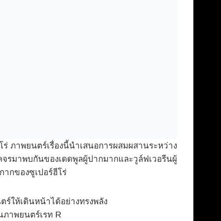
ีโร่ ภาพยนตร์เรื่องนี้นำเสนอการผสมผสานระหว่าง
รโคจรมาพบกันของเดดพูลผู้ปากมากและวูล์ฟเวอรีนผู้
ากของซูเปอร์ฮีโร่
์ให้เดินหน้าได้อย่างทรงพลัง
็นภาพยนตร์เรท R