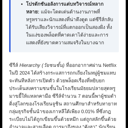
โปรดักชันอลังการแต่บทวิจารณ์หลาก
หลาย:
แม้จะโดดเด่นด้านงานภาพที่
หรูหราและนักแสดงที่น่าดึงดูด แต่ซีรีส์กลับ
ได้รับเสียงวิจารณ์ที่แตกออกเป็นสองฝั่ง ทั้ง
ในแง่ของพล็อตที่คาดเดาได้ง่ายและการ
แสดงที่ยังขาดความสมจริงในบางฉาก
ซีรีส์
Hierarchy (วัยชนชั้น)
ที่ออกอากาศผ่าน Netflix
ในปี 2024 ได้สร้างกระแสการถกเถียงในหมู่ผู้ชมแทบ
จะทันทีหลังการเปิดตัว ด้วยพล็อตเรื่องที่หยิบยก
ประเด็นสงครามชนชั้นในโรงเรียนมัธยมปลายสุดหรู
มาขยี้ให้แหลกคามือ ซีรีส์จำนวน 7 ตอนนี้พาผู้ชมดำ
ดิ่งสู่โลกของโรงเรียนจูชิน สถานศึกษาสำหรับทายาท
กลุ่มธุรกิจชั้นนำของเกาหลีใต้เพียง 0.01% ที่ซึ่งกฎ
ระเบียบไม่ได้ถูกเขียนขึ้นด้วยหมึก แต่ถูกสลักขึ้นด้วย
อำนาจและสายเลือด การมาถึงของ “คังฮา” นักเรียน