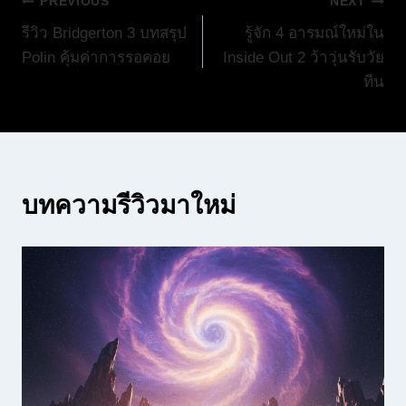
แนะแนว
PREVIOUS
NEXT
รีวิว Bridgerton 3 บทสรุป
รู้จัก 4 อารมณ์ใหม่ใน
เรื่อง
Polin คุ้มค่าการรอคอย
Inside Out 2 ว้าวุ่นรับวัย
ทีน
บทความรีวิวมาใหม่