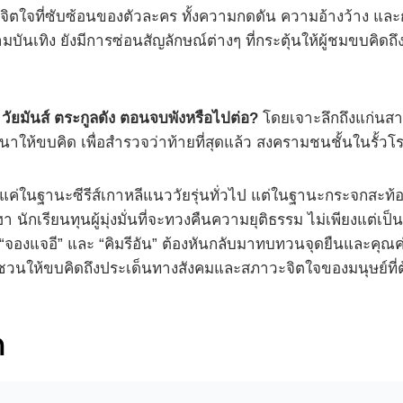
ะจิตใจที่ซับซ้อนของตัวละคร ทั้งความกดดัน ความอ้างว้าง แล
ันเทิง ยังมีการซ่อนสัญลักษณ์ต่างๆ ที่กระตุ้นให้ผู้ชมขบคิ
 วัยมันส์ ตระกูลดัง ตอนจบพังหรือไปต่อ?
โดยเจาะลึกถึงแก่นสารท
าให้ขบคิด เพื่อสำรวจว่าท้ายที่สุดแล้ว สงครามชนชั้นในรั้วโ
ใช่แค่ในฐานะซีรีส์เกาหลีแนววัยรุ่นทั่วไป แต่ในฐานะกระจกสะท้
 นักเรียนทุนผู้มุ่งมั่นที่จะทวงคืนความยุติธรรม ไม่เพียงแต่เป
จองแจอี” และ “คิมรีอัน” ต้องหันกลับมาทบทวนจุดยืนและคุณค่าขอ
ี่ชวนให้ขบคิดถึงประเด็นทางสังคมและสภาวะจิตใจของมนุษย์ที่
ก