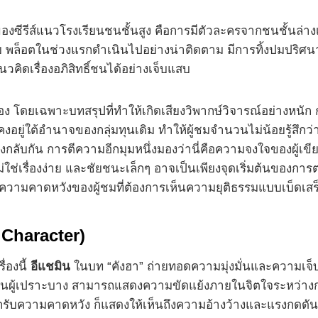
งซีรีส์แนวโรงเรียนชนชั้นสูง คือการมีตัวละครจากชนชั้นล่างเ
าย พล็อตในช่วงแรกดำเนินไปอย่างน่าติดตาม มีการทิ้งปมปริศ
ิดเรื่องอภิสิทธิ์ชนได้อย่างเจ็บแสบ
ื่อง โดยเฉพาะบทสรุปที่ทำให้เกิดเสียงวิพากษ์วิจารณ์อย่างหนัก 
อยู่ใต้อำนาจของกลุ่มทุนเดิม ทำให้ผู้ชมจำนวนไม่น้อยรู้สึกว่า
นทางกลับกัน การตีความอีกมุมหนึ่งมองว่านี่คือความจงใจของผู้เ
ช่เรื่องง่าย และชัยชนะเล็กๆ อาจเป็นเพียงจุดเริ่มต้นของการต่
วามคาดหวังของผู้ชมที่ต้องการเห็นความยุติธรรมแบบเบ็ดเสร
Character)
ื่องนี้
อีแชมิน
ในบท “คังฮา” ถ่ายทอดความมุ่งมั่นและความเจ็บปว
ูชินผู้เปราะบาง สามารถแสดงความขัดแย้งภายในจิตใจระหว่าง
ับความคาดหวัง ก็แสดงให้เห็นถึงความอ้างว้างและแรงกดดันที่อยู