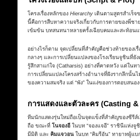
โครงเรื่องหลักของ
Hierarchy
เดินตามสูตรสำเร็จขอ
นี้คือการสืบหาความจริงเกี่ยวกับการตายของพี่ช
เข้มข้น บทสนทนาหลายครั้งเฉียบคมและสะท้อนแนวค
อย่างไรก็ตาม จุดเปลี่ยนที่สำคัญคือช่วงท้ายของเร
กลางๆ และการเปลี่ยนแปลงของโรงเรียนจูชินที่ยังคง
รู้สึกสาแก่ใจ (Catharsis) อย่างที่คาดหวัง แต่ใ
การเปลี่ยนแปลงโครงสร้างอำนาจที่ฝังรากลึกนั้นไม่ใ
ของความสมจริง แต่ “พัง” ในแง่ของการตอบสนองค
การแสดงและตัวละคร (Casting & 
ทีมนักแสดงรุ่นใหม่ถือเป็นจุดแข็งที่สำคัญของซีรีส์เร
ถือ ขณะที่
โนจองอี
ในบท “จองแจอี” ราชินีแห่งจ
มีมิติ และ
คิมแจวอน
ในบท “คิมรีอัน” ทายาทผู้แบกร