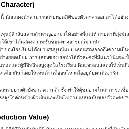
Character)
เรื่องนี้ นักแสดงนำสามารถถ่ายทอดมิติของตัวละครออกมาได้อย่า
ุนผู้ลึกลับและกล้าหาญออกมาได้อย่างมีเสน่ห์ สายตาที่มุ่งม
สริมให้เขาได้แสดงความซับซ้อนทางอารมณ์มากนัก
” ของโรงเรียนได้อย่างสมบูรณ์แบบ เธอแสดงออกถึงความเย็นช
อย่างยอดเยี่ยม การแสดงของเธอทำให้ตัวละครที่มีแนวโน้มจะเป็
ทอดและผู้มีอิทธิพลสูงสุดในโรงเรียน คิมแจวอนแสดงให้เห็น
ดียวกันก็เผยให้เห็นด้านที่อ่อนไหวเมื่ออยู่กับคนที่เขารัก
ทบบางตัวยังขาดความลึกซึ้ง ทำให้ผู้ชมอาจไม่สามารถเชื่อม
ีแรงจูงใจค่อนข้างผิวเผินและเป็นไปตามแบบฉบับของตัวละคร “น
oduction Value)