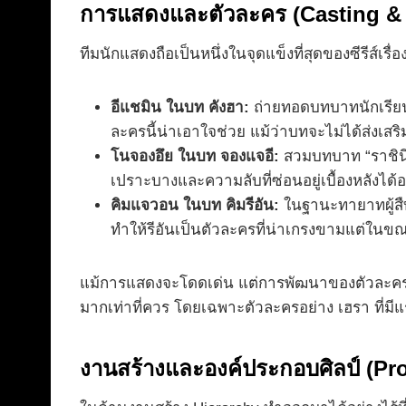
การแสดงและตัวละคร (Casting & 
ทีมนักแสดงถือเป็นหนึ่งในจุดแข็งที่สุดของซีรีส์
อีแชมิน ในบท คังฮา:
ถ่ายทอดบทบาทนักเรียนท
ละครนี้น่าเอาใจช่วย แม้ว่าบทจะไม่ได้ส่งเ
โนจองอึย ในบท จองแจอี:
สวมบทบาท “ราชินี
เปราะบางและความลับที่ซ่อนอยู่เบื้องหลังได้
คิมแจวอน ในบท คิมรีอัน:
ในฐานะทายาทผู้สืบ
ทำให้รีอันเป็นตัวละครที่น่าเกรงขามแต่ในขณะเ
แม้การแสดงจะโดดเด่น แต่การพัฒนาของตัวละครสม
มากเท่าที่ควร โดยเฉพาะตัวละครอย่าง เฮรา ที่ม
งานสร้างและองค์ประกอบศิลป์ (Pr