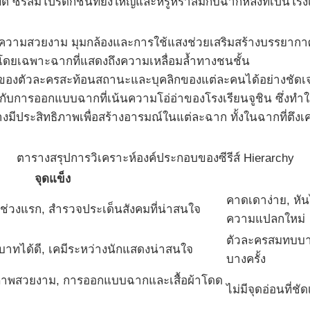
 ซีรีส์มีโปรดักชันที่ยิ่งใหญ่และหรูหราสมกับฉากหลังที่เป็นโรง
วามสวยงาม มุมกล้องและการใช้แสงช่วยเสริมสร้างบรรยากาศที่ต
ดยเฉพาะฉากที่แสดงถึงความเหลื่อมล้ำทางชนชั้น
องตัวละครสะท้อนสถานะและบุคลิกของแต่ละคนได้อย่างชัดเจน เสื
กับการออกแบบฉากที่เน้นความโอ่อ่าของโรงเรียนจูชิน ซึ่งทำให้โ
มีประสิทธิภาพเพื่อสร้างอารมณ์ในแต่ละฉาก ทั้งในฉากที่ตึง
ตารางสรุปการวิเคราะห์องค์ประกอบของซีรีส์ Hierarchy
จุดแข็ง
คาดเดาง่าย, หั
่วงแรก, สำรวจประเด็นสังคมที่น่าสนใจ
ความแปลกใหม่
ตัวละครสมทบบาง
ทได้ดี, เคมีระหว่างนักแสดงน่าสนใจ
บางครั้ง
 ภาพสวยงาม, การออกแบบฉากและเสื้อผ้าโดด
ไม่มีจุดอ่อนที่ชั