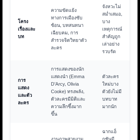
จังหวะไม่
ความขัดแย้ง
สม่ำเสมอ,
ทางการเมืองซับ
โครง
บาง
ซ้อน, บทสนทนา
เรื่องและ
เหตุการณ์
เฉียบคม, การ
บท
สำคัญถูก
สำรวจจิตวิทยาตัว
เล่าอย่าง
ละคร
รวบรัด
การแสดงของนัก
แสดงนำ (Emma
ตัวละคร
การ
D’Arcy, Olivia
ใหม่บาง
แสดง
Cooke) ทรงพลัง,
ตัวยังไม่มี
และตัว
ตัวละครมีมิติและ
บทบาท
ละคร
ความลึกซึ้งมาก
มากนัก
ขึ้น
ฉากแอ็
งานภาพสวยงาม,
กชันมี