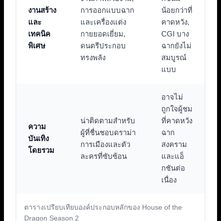
งานสร้าง
การออกแบบฉาก
น้อยกว่าที่
และ
และเครื่องแต่ง
คาดหวัง,
เทคนิค
กายยอดเยี่ยม,
CGI บาง
พิเศษ
ดนตรีประกอบ
ฉากยังไม่
ทรงพลัง
สมบูรณ์
แบบ
อาจไม่
ถูกใจผู้ชม
น่าติดตามสำหรับ
ที่คาดหวัง
ความ
ผู้ที่ชื่นชอบดราม่า
ฉาก
บันเทิง
การเมืองและตัว
สงคราม
โดยรวม
ละครที่ซับซ้อน
และแอ็
กชันต่อ
เนื่อง
ตารางเปรียบเทียบองค์ประกอบหลักของ House of the
Dragon Season 2