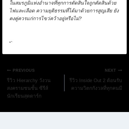
ในสมรภูมิแห่งอำนาจที่ทุกการตัดสินใจถูกตัดสินด้วย
ไฟและเลือด ความยุติธรรมที่ได้มาด้วยการสูญเสีย ยัง
คงคู่ควรแก่การไขว่คว้าอยู่หรือไม่?
“`
แนะแนว
PREVIOUS
NEXT
รีวิว Hierarchy วังวน
รีวิว Inside Out 2 ต้อนรับ
เรื่อง
สงครามชนชั้น ซีรีส์
ความวิตกกังวลที่ทุกคนมี
นักเรียนสุดดาร์ก