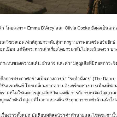
โดยเฉพาะ Emma D’Arcy และ Olivia Cooke ยังคงเป็นแกนกลาง
วิชวลเอฟเฟกต์ถูกยกระดับสู่มาตรฐานภาพยนตร์ฟอร์มยักษ์ สร
ยอดเยี่ยม แต่จังหวะการเล่าเรื่องโดยรวมกลับไม่คงเส้นคงวา บ
ี่ผลกระทบของความแค้น อำนาจ และความสูญเสียที่มีต่อสภาวะจ
 คือการประกาศอย่างเป็นทางการว่า “ระบำมังกร” (The Dance of 
แรกทันที โดยเปลี่ยนจากความตึงเครียดทางการเมืองที่ซ่อนเร้
ามที่ไม่ใช่แค่การสูญเสียชีวิต แต่คือการกัดกร่อนจิตวิญญาณและ
ถูกผลักดันไปสู่จุดที่ไม่อาจหวนคืน ซึ่งทุกการกระทำล้วนนำไปส
องเรื่องราวทั้งหมด มันคือบทพิสูจน์ว่าคำทำนายและโชคชะตานั้นท