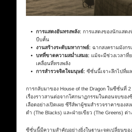
การแสดงอันทรงพลัง:
การแสดงของนักแสดงนำ 
บีบคั้น
งานสร้างระดับมหากาพย์:
ฉากสงครามมังกรและ
บทที่ขาดความสม่ำเสมอ:
แม้จะมีช่วงเวลาที่
เคลื่อนที่ทรงพลัง
การสำรวจจิตใจมนุษย์:
ซีซั่นนี้เจาะลึกไปท
การกลับมาของ House of the Dragon ในซีซั่นที่ 2
เรื่องราวสานต่อจากโศกนาฏกรรมในตอนจบของซีซั่น
เลือดอย่างเปิดเผย ซีรีส์พาผู้ชมสำรวจราคาของสงคร
ดำ (The Blacks) และฝ่ายเขียว (The Greens) ต่าง
ซีซั่นนี้มีความสำคัญอย่างยิ่งในฐานะจุดเปลี่ยนข