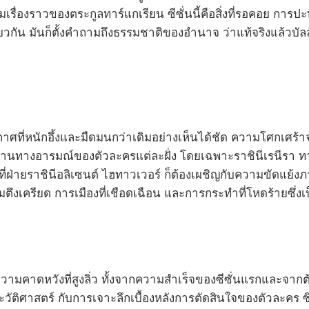
เรื่องราวของตระกูลทาร์แกเรียน ซีซั่นนี้คือสิ่งที่รอคอย กา
ยวกัน มันก็ตั้งคำถามถึงธรรมชาติของอำนาจ ว่าแท้จริงแล้วบัลลัง
กาศที่หนักอึ้งและมืดมนกว่าเดิมอย่างเห็นได้ชัด ความโศกเศร้า
ื้นฐานทางอารมณ์ของตัวละครแต่ละฝั่ง โดยเฉพาะราชินีเรนีรา 
ฝ่ายราชินีอลิเซนต์ ไฮทาวเวอร์ ก็ต้องเผชิญกับความขัดแย้ง
ตึงเครียด การเมืองที่เชือดเฉือน และการกระทำที่โหดร้ายซึ่
ความคาดหวังที่สูงลิ่ว ทั้งจากความสำเร็จของซีซั่นแรกและจากต
ศาสตร์ กับการเจาะลึกเบื้องหลังการตัดสินใจของตัวละคร ซึ่ง