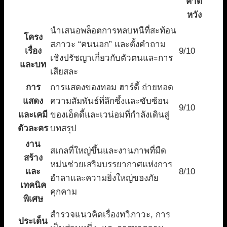
คาด
หวัง
นำเสนอพล็อตการหลบหนีที่สะท้อน
โครง
สภาวะ “คนนอก” และตั้งคำถาม
เรื่อง
9/10
เชิงปรัชญาเกี่ยวกับตัวตนและการ
และบท
เสียสละ
การ
การแสดงของทอม ฮาร์ดี้ ถ่ายทอด
แสดง
ความสัมพันธ์ที่ลึกซึ้งและซับซ้อน
9/10
และเคมี
ของเอ็ดดี้และเวน่อมที่กำลังเดินสู่
ตัวละคร
บทสรุป
งาน
สเกลที่ใหญ่ขึ้นและงานภาพที่มืด
สร้าง
หม่นช่วยเสริมบรรยากาศแห่งการ
และ
8/10
อำลาและความยิ่งใหญ่ของภัย
เทคนิค
คุกคาม
พิเศษ
สำรวจแนวคิดเรื่องทวิภาวะ, การ
ประเด็น