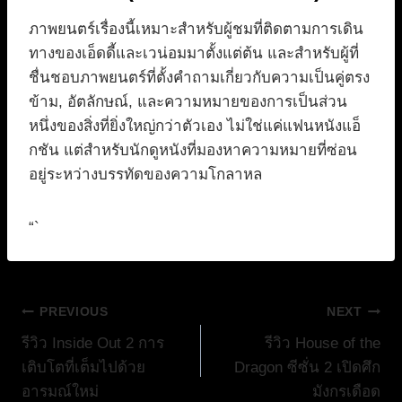
ภาพยนตร์เรื่องนี้เหมาะสำหรับผู้ชมที่ติดตามการเดิน
ทางของเอ็ดดี้และเวน่อมมาตั้งแต่ต้น และสำหรับผู้ที่
ชื่นชอบภาพยนตร์ที่ตั้งคำถามเกี่ยวกับความเป็นคู่ตรง
ข้าม, อัตลักษณ์, และความหมายของการเป็นส่วน
หนึ่งของสิ่งที่ยิ่งใหญ่กว่าตัวเอง ไม่ใช่แค่แฟนหนังแอ็
กชัน แต่สำหรับนักดูหนังที่มองหาความหมายที่ซ่อน
อยู่ระหว่างบรรทัดของความโกลาหล
“`
แนะแนว
PREVIOUS
NEXT
รีวิว Inside Out 2 การ
รีวิว House of the
เรื่อง
เติบโตที่เต็มไปด้วย
Dragon ซีซั่น 2 เปิดศึก
อารมณ์ใหม่
มังกรเดือด