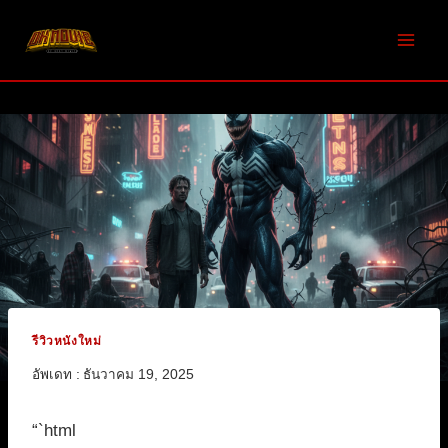
Skip
to
content
รีวิวหนังใหม่
อัพเดท :
ธันวาคม 19, 2025
“`html