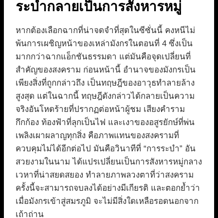
ระบำกลายเป็นการสังหารหมู่
หากต้องเลือกฉากที่น่าจดจำที่สุดในซีซั่นนี้ คงหนีไม่
พ้นการเผชิญหน้าของเหล่ามังกรในตอนที่ 4 ซึ่งเป็น
มากกว่าฉากแอ็กชันธรรมดา แต่มันคือจุดเปลี่ยนที่
สำคัญของสงคราม ก่อนหน้านี้ อำนาจของมังกรเป็น
เพียงสิ่งที่ถูกกล่าวถึง เป็นทฤษฎีของอาวุธทำลายล้าง
สูงสุด แต่ในฉากนี้ ทฤษฎีดังกล่าวได้กลายเป็นความ
จริงอันโหดร้ายที่ปรากฏต่อหน้าผู้ชม เสียงคำราม
กึกก้อง ท้องฟ้าที่ลุกเป็นไฟ และเงาของอสูรยักษ์ที่พ่น
เพลิงเผาผลาญทุกสิ่ง คือภาพแทนของสงครามที่
ควบคุมไม่ได้อีกต่อไป มันคือวินาทีที่ “การระบำ” อัน
สวยงามในนาม ได้แปรเปลี่ยนเป็นการสังหารหมู่กลาง
เวหาที่น่าสยดสยอง ทำลายภาพลวงตาที่ว่าสงคราม
ครั้งนี้จะสามารถจบลงได้อย่างมีเกียรติ และตอกย้ำว่า
เมื่อมังกรเข้าสู่สมรภูมิ จะไม่มีสิ่งใดเหลือรอดนอกจาก
เถ้าถ่าน