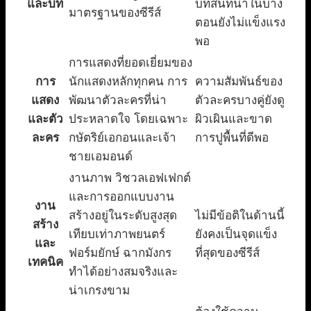
และบท
บทสนทนาในบาง
มาตรฐานของซีรีส์
ตอนยังไม่แข็งแรง
พอ
การแสดงที่ยอดเยี่ยมของ
การ
นักแสดงหลักทุกคน การ
ความสัมพันธ์ของ
แสดง
พัฒนาตัวละครที่น่า
ตัวละครบางคู่ยังดู
และตัว
ประหลาดใจ โดยเฉพาะ
ผิวเผินและขาด
ละคร
กษัตริย์เอกอนและเจ้า
การปูพื้นที่ดีพอ
ชายเอมอนด์
งานภาพ วิชวลเอฟเฟกต์
และการออกแบบงาน
งาน
สร้างอยู่ในระดับสูงสุด
ไม่มีข้อติในด้านนี้
สร้าง
เทียบเท่าภาพยนตร์
ยังคงเป็นจุดแข็ง
และ
ฟอร์มยักษ์ ฉากมังกร
ที่สุดของซีรีส์
เทคนิค
ทำได้อย่างสมจริงและ
น่าเกรงขาม