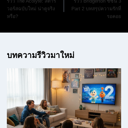
รีวิว The Acolyte: สตาร์
รีวิว Bridgerton ซีซั่น 3
เรื่อง
วอร์สฉบับใหม่ น่าดูจริง
Part 2 บทสรุปความรักที่
หรือ?
รอคอย
บทความรีวิวมาใหม่