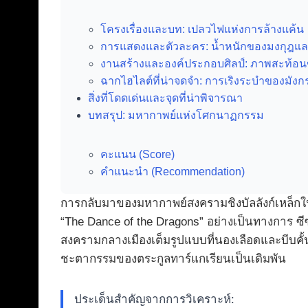
โครงเรื่องและบท: เปลวไฟแห่งการล้างแค้น
การแสดงและตัวละคร: น้ำหนักของมงกุฎแล
งานสร้างและองค์ประกอบศิลป์: ภาพสะท้
ฉากไฮไลต์ที่น่าจดจำ: การเริงระบำของมังก
สิ่งที่โดดเด่นและจุดที่น่าพิจารณา
บทสรุป: มหากาพย์แห่งโศกนาฏกรรม
คะแนน (Score)
คำแนะนำ (Recommendation)
การกลับมาของมหากาพย์สงครามชิงบัลลังก์เหล็ก
“The Dance of the Dragons” อย่างเป็นทางการ ซีซั
สงครามกลางเมืองเต็มรูปแบบที่นองเลือดและบีบคั้น
ชะตากรรมของตระกูลทาร์แกเรียนเป็นเดิมพัน
ประเด็นสำคัญจากการวิเคราะห์: