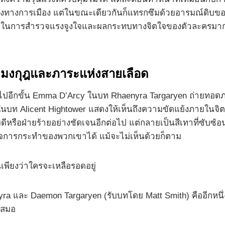
ชิงทางการเมือง แต่ในขณะเดียวกันก็แทรกซึมด้วยอารมณ์ดิบขอ
ห้เวลาในการสำรวจแรงจูงใจและผลกระทบทางจิตใจของตัวละครมาก
มงกุฎและภาระแห่งสายเลือด
ปอีกขั้น Emma D’Arcy ในบท Rhaenyra Targaryen ถ่ายทอดภา
นบท Alicent Hightower แสดงให้เห็นถึงความขัดแย้งภายในจิตใ
็นฝ่ายดีหรือฝ่ายร้ายอย่างชัดเจนอีกต่อไป แต่กลายเป็นสีเทาที
ใจการกระทำของพวกเขาได้ แม้จะไม่เห็นด้วยก็ตาม
นเพียงว่าใครจะเหลือรอดอยู่
และ Daemon Targaryen (รับบทโดย Matt Smith) คืออีกหนึ่งแกนหลั
่เสมอ