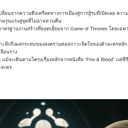
เปลี่ยนจากความตึงเครียดทางการเมืองสู่การสู้รบที่เปิดเผย คว
ามรุนแรงสู่จุดที่ไม่อาจหวนคืน
ามาตรฐานงานสร้างที่ยอดเยี่ยมจาก Game of Thrones โดยเฉพาะ
จาะลึกถึงผลกระทบของสงครามต่อสภาวะจิตใจของตัวละครหลัก แต
เลือนราง
:
แม้จะเดินตามโครงเรื่องหลักจากหนังสือ “Fire & Blood” แต่ซีรีส์
วละคร