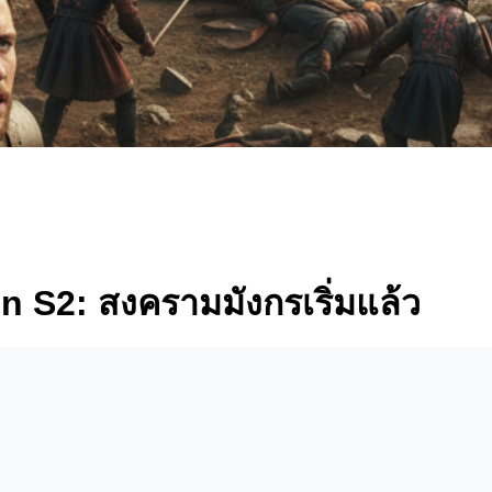
n S2: สงครามมังกรเริ่มแล้ว