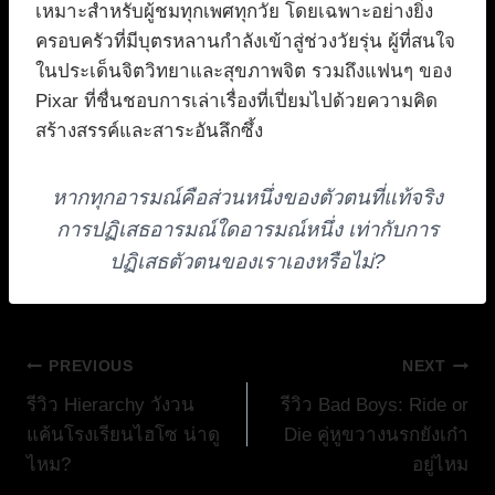
เหมาะสำหรับผู้ชมทุกเพศทุกวัย โดยเฉพาะอย่างยิ่ง
ครอบครัวที่มีบุตรหลานกำลังเข้าสู่ช่วงวัยรุ่น ผู้ที่สนใจ
ในประเด็นจิตวิทยาและสุขภาพจิต รวมถึงแฟนๆ ของ
Pixar ที่ชื่นชอบการเล่าเรื่องที่เปี่ยมไปด้วยความคิด
สร้างสรรค์และสาระอันลึกซึ้ง
หากทุกอารมณ์คือส่วนหนึ่งของตัวตนที่แท้จริง
การปฏิเสธอารมณ์ใดอารมณ์หนึ่ง เท่ากับการ
ปฏิเสธตัวตนของเราเองหรือไม่?
แนะแนว
PREVIOUS
NEXT
รีวิว Hierarchy วังวน
รีวิว Bad Boys: Ride or
เรื่อง
แค้นโรงเรียนไฮโซ น่าดู
Die คู่หูขวางนรกยังเก๋า
ไหม?
อยู่ไหม