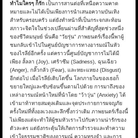
ทำไมใครๆ ก็รัก
เป็นการสานต่อที่เหนือความคาด
หมายและไม่ได้เป็นเพียงการนำเสนอความบันเทิง
สำหรับครอบครัว แต่ยังทำหน้าที่เป็นกระจกสะท้อน
สภาวะจิตใจในช่วงเปลี่ยนผ่านที่สำคัญที่สุดช่วงหนึ่ง
ของชีวิตมนุษย์ นั่นคือ “วัยรุ่น” ภาพยนตร์เรื่องนี้พาผู้
ชมกลับเข้าไปในศูนย์บัญชาการทางอารมณ์ในหัว
ของไรลีย์อีกครั้ง แต่คราวนี้ศูนย์บัญชาการไม่ได้มี
เพียง ลั้ลลา (Joy), เศร้าซึม (Sadness), ฉุนเฉียว
(Anger), กลั๊วกลัว (Fear), และหยะแหยง (Disgust)
อีกต่อไป เมื่อไรลีย์เติบโตขึ้น โลกภายในของเธอก็
ขยายใหญ่และซับซ้อนขึ้นตามไปด้วย การมาถึงของ
เหล่าอารมณ์หน้าใหม่ที่นำโดย “ว้าวุ่น” (Anxiety) ได้
เข้ามาท้าทายสมดุลเดิมและจุดประกายการผจญภัย
ครั้งใหม่ที่ทั้งอลเวงและลึกซึ้งกว่าเดิม ภาพยนตร์เรื่องนี้
ไม่เพียงแต่จะทำให้ผู้ชมหัวเราะไปกับความน่ารักของ
ตัวละคร แต่ยังกระตุ้นให้เกิดการสำรวจและทำความ
เข้าใจธรรมชาติของอารมณ์ ความทรงจำ และการ