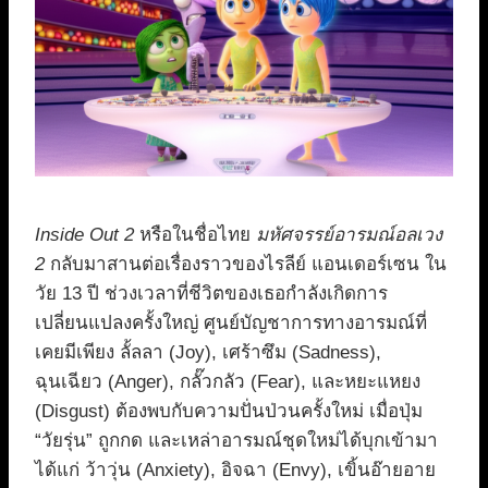
Inside Out 2
หรือในชื่อไทย
มหัศจรรย์อารมณ์อลเวง
2
กลับมาสานต่อเรื่องราวของไรลีย์ แอนเดอร์เซน ใน
วัย 13 ปี ช่วงเวลาที่ชีวิตของเธอกำลังเกิดการ
เปลี่ยนแปลงครั้งใหญ่ ศูนย์บัญชาการทางอารมณ์ที่
เคยมีเพียง ลั้ลลา (Joy), เศร้าซึม (Sadness),
ฉุนเฉียว (Anger), กลั๊วกลัว (Fear), และหยะแหยง
(Disgust) ต้องพบกับความปั่นป่วนครั้งใหม่ เมื่อปุ่ม
“วัยรุ่น” ถูกกด และเหล่าอารมณ์ชุดใหม่ได้บุกเข้ามา
ได้แก่ ว้าวุ่น (Anxiety), อิจฉา (Envy), เขิ้นอ๊ายอาย