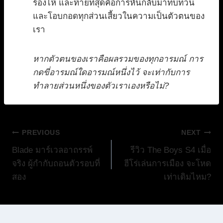
ร้องไห้ และท้ายที่สุดคือการหันกลับมาทบทวน
และโอบกอดทุกส่วนเสี้ยวในความเป็นตัวตนของ
เรา
หากตัวตนของเราคือผลรวมของทุกอารมณ์ การ
กดขี่อารมณ์ใดอารมณ์หนึ่งไว้ จะเท่ากับการ
ทำลายส่วนหนึ่งของตัวเราเองหรือไม่?
แนะแนว
PREVIOUS
NEXT
Blade มาร์เวลอาถรรพ์
รีวิว The Boys S4 เมื่อ
เรื่อง
จริง ผู้กำกับถอนตัวรอบที่
ฮีโร่เล่นการเมือง จะโหด
สอง
เท่าเดิมไหม?