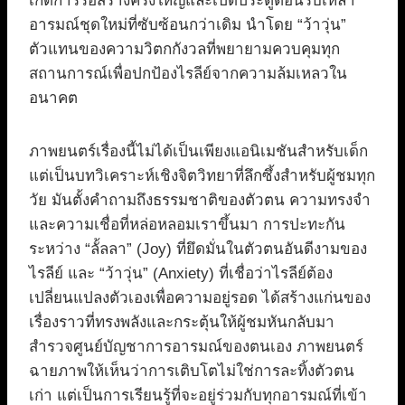
เกิดการรื้อสร้างครั้งใหญ่และเปิดประตูต้อนรับเหล่า
อารมณ์ชุดใหม่ที่ซับซ้อนกว่าเดิม นำโดย “ว้าวุ่น”
ตัวแทนของความวิตกกังวลที่พยายามควบคุมทุก
สถานการณ์เพื่อปกป้องไรลีย์จากความล้มเหลวใน
อนาคต
ภาพยนตร์เรื่องนี้ไม่ได้เป็นเพียงแอนิเมชันสำหรับเด็ก
แต่เป็นบทวิเคราะห์เชิงจิตวิทยาที่ลึกซึ้งสำหรับผู้ชมทุก
วัย มันตั้งคำถามถึงธรรมชาติของตัวตน ความทรงจำ
และความเชื่อที่หล่อหลอมเราขึ้นมา การปะทะกัน
ระหว่าง “ลั้ลลา” (Joy) ที่ยึดมั่นในตัวตนอันดีงามของ
ไรลีย์ และ “ว้าวุ่น” (Anxiety) ที่เชื่อว่าไรลีย์ต้อง
เปลี่ยนแปลงตัวเองเพื่อความอยู่รอด ได้สร้างแก่นของ
เรื่องราวที่ทรงพลังและกระตุ้นให้ผู้ชมหันกลับมา
สำรวจศูนย์บัญชาการอารมณ์ของตนเอง ภาพยนตร์
ฉายภาพให้เห็นว่าการเติบโตไม่ใช่การละทิ้งตัวตน
เก่า แต่เป็นการเรียนรู้ที่จะอยู่ร่วมกับทุกอารมณ์ที่เข้า