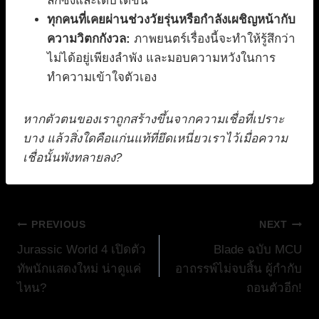
ลึกซึ้งและเติบโตขึ้น
ทุกคนที่เคยผ่านช่วงวัยรุ่นหรือกำลังเผชิญหน้ากับ
ความวิตกกังวล:
ภาพยนตร์เรื่องนี้จะทำให้รู้สึกว่า
ไม่ได้อยู่เพียงลำพัง และมอบความหวังในการ
ทำความเข้าใจตัวเอง
หากตัวตนของเราถูกสร้างขึ้นจากความเชื่อที่เปราะ
บาง แล้วสิ่งใดคือแก่นแท้ที่ยึดเหนี่ยวเราไว้เมื่อความ
เชื่อนั้นพังทลายลง?
แนะแนว
PREVIOUS
NEXT
Jurassic World 4 เปิดตัว
Blade ฉบับ MCU
เรื่อง
ทัพนักแสดงใหม่ น่าดูแค่
อาถรรพ์ไม่จบสิ้น ผู้กำกับ
ไหน?
ถอนตัวอีก!