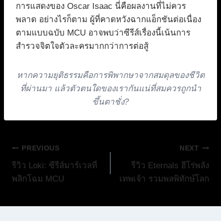
การแสดงของ Oscar Isaac นี่คือผลงานที่ไม่ควร
พลาด อย่างไรก็ตาม ผู้ที่คาดหวังฉากแอ็กชันต่อเนื่อง
ตามแบบฉบับ MCU อาจพบว่าซีรีส์เรื่องนี้เน้นการ
สำรวจจิตใจตัวละครมากกว่าการต่อสู้
หากความยุติธรรมคือการพิพากษาจากสมดุลของชีวิต
ที่ผ่านมา แล้วตัวตนใดของเรากันแน่ที่สมควรถูกนำ
ขึ้นตาชั่ง?
แนะแนว
PREVIOUS
NEXT
รีวิว Loki: ซีรีส์มาร์เวลที่
รีวิว Eternals ฮีโร่พลัง
เรื่อง
พลิกโฉม MCU
เทพเจ้า รวมพลพิทักษ์โลก