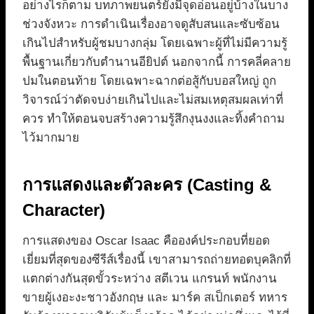
อย่างไรก็ตาม บทภาพยนตร์ยังมีจุดอ่อนอยู่บ้างในบาง
ช่วงจังหวะ การดำเนินเรื่องอาจดูสับสนและซับซ้อน
เกินไปสำหรับผู้ชมบางกลุ่ม โดยเฉพาะผู้ที่ไม่มีความรู้
พื้นฐานเกี่ยวกับตำนานอียิปต์ นอกจากนี้ การคลี่คลาย
ปมในตอนท้าย โดยเฉพาะฉากต่อสู้กับบอสใหญ่ ถูก
วิจารณ์ว่าตัดจบง่ายเกินไปและไม่สมเหตุสมผลเท่าที่
ควร ทำให้ตอนจบสร้างความรู้สึกงุนงงและทิ้งคำถาม
ไว้มากมาย
การแสดงและตัวละคร (Casting &
Character)
การแสดงของ Oscar Isaac คือองค์ประกอบที่ยอด
เยี่ยมที่สุดของซีรีส์เรื่องนี้ เขาสามารถถ่ายทอดบุคลิกที่
แตกต่างกันสุดขั้วระหว่าง สตีเวน แกรนท์ พนักงาน
ขายผู้เงอะงะชาวอังกฤษ และ มาร์ค สเป็กเตอร์ ทหาร