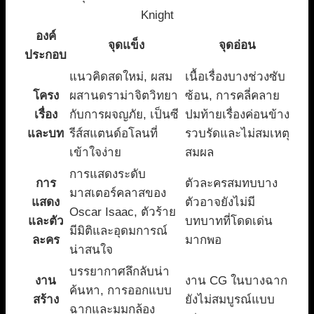
Knight
องค์
จุดแข็ง
จุดอ่อน
ประกอบ
แนวคิดสดใหม่, ผสม
เนื้อเรื่องบางช่วงซับ
โครง
ผสานดราม่าจิตวิทยา
ซ้อน, การคลี่คลาย
เรื่อง
กับการผจญภัย, เป็นซี
ปมท้ายเรื่องค่อนข้าง
และบท
รีส์สแตนด์อโลนที่
รวบรัดและไม่สมเหตุ
เข้าใจง่าย
สมผล
การแสดงระดับ
การ
ตัวละครสมทบบาง
มาสเตอร์คลาสของ
แสดง
ตัวอาจยังไม่มี
Oscar Isaac, ตัวร้าย
และตัว
บทบาทที่โดดเด่น
มีมิติและอุดมการณ์
ละคร
มากพอ
น่าสนใจ
บรรยากาศลึกลับน่า
งาน
งาน CG ในบางฉาก
ค้นหา, การออกแบบ
สร้าง
ยังไม่สมบูรณ์แบบ
ฉากและมุมกล้อง