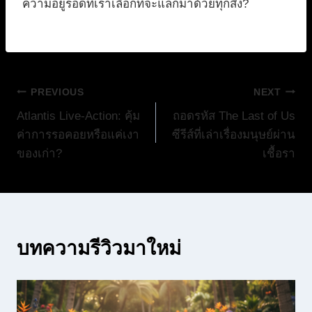
ความอยู่รอดที่เราเลือกที่จะแลกมาด้วยทุกสิ่ง?
แนะแนว
PREVIOUS
NEXT
Atlantis Live-Action: คุ้ม
ถอดรหัส The Last of Us
เรื่อง
ค่าการรอคอยหรือแค่เงา
ซีรีส์ที่เล่าเรื่องมนุษย์ผ่าน
ของเก่า?
เชื้อรา
บทความรีวิวมาใหม่