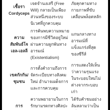
เจตจำนงเสรี (Free
ภัยคุกคามทาง
เชื้อรา
Will) กลายเป็นเพียง
กายภาพที่ขับ
Cordyceps
ส่วนหนึ่งของระบบ
เคลื่อนพล็อตหลัก
นิเวศที่ถูกควบคุม
การค้นพบความหมาย
แกนกลางทาง
ความ
ของการมีชีวิตอยู่ใหม่
อารมณ์ที่
สัมพันธ์โจ
ผ่านความผูกพันทาง
แข็งแกร่งที่สุด
เอล-เอลลี
อารมณ์
ของซีรีส์
(Existentialism)
การแสดงให้เห็น
การตั้งคำถามถึงการ
ว่าความรุนแรง
เขตกักกัน/
จัดระเบียบทางสังคม
ในระบอบใหม่ไม่
ชุมชน
ใหม่ อำนาจเผด็จการ
ต่างจากระบอบ
และการควบคุม
เก่า
ความพยายามในการ
ได้รับคำชมอย่าง
การ
รักษามรดกทางศิลปะ
ล้นหลามว่าเป็น