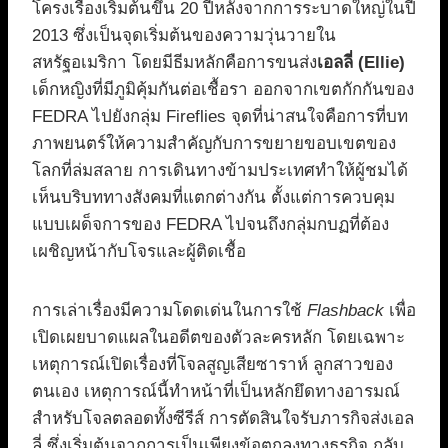
โครงเรื่องเริ่มต้นขึ้น 20 ปีหลังจากการระบาดใหญ่ในปี
2013 ซึ่งเป็นจุดเริ่มต้นของความวุ่นวายใน
สหรัฐอเมริกา โดยมีธีมหลักคือการขนส่ง
เอลลี่ (Ellie)
เด็กหญิงที่มีภูมิคุ้มกันต่อเชื้อรา ออกจากเขตกักกันของ
FEDRA ไปยังกลุ่ม Fireflies จุดที่น่าสนใจคือการที่บท
ภาพยนตร์ให้ความสำคัญกับการขยายขอบเขตของ
โลกที่ล่มสลาย การเดินทางข้ามประเทศทำให้ผู้ชมได้
เห็นบริบททางสังคมที่แตกต่างกัน ตั้งแต่การควบคุม
แบบเผด็จการของ FEDRA ไปจนถึงกลุ่มกบฏที่ต้อง
เผชิญหน้ากับโจรและผู้ติดเชื้อ
การเล่าเรื่องมีความโดดเด่นในการใช้
Flashback
เพื่อ
เปิดเผยบาดแผลในอดีตของตัวละครหลัก โดยเฉพาะ
เหตุการณ์เปิดเรื่องที่โจลสูญเสียซาราห์ ลูกสาวของ
ตนเอง เหตุการณ์นี้ทำหน้าที่เป็นหลักยึดทางอารมณ์
สำหรับโจลตลอดทั้งซีรีส์ การตัดสินใจรับภารกิจส่งเอล
ลี่ ซึ่งเริ่มต้นจากการเป็นเพียงข้อตกลงทางธุรกิจ กลับ