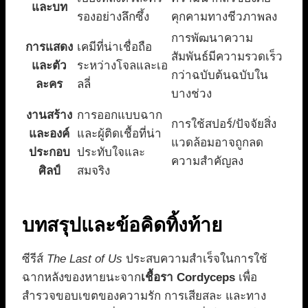
และบท
รองอย่างลึกซึ้ง
คุกคามทางชีวภาพลง
การพัฒนาความ
การแสดง
เคมีที่น่าเชื่อถือ
สัมพันธ์มีความรวดเร็ว
และตัว
ระหว่างโจลและเอ
กว่าฉบับต้นฉบับใน
ละคร
ลลี่
บางช่วง
งานสร้าง
การออกแบบฉาก
การใช้สปอร์/ปัจจัยสิ่ง
และองค์
และผู้ติดเชื้อที่น่า
แวดล้อมอาจถูกลด
ประกอบ
ประทับใจและ
ความสำคัญลง
ศิลป์
สมจริง
บทสรุปและข้อคิดทิ้งท้าย
ซีรีส์
The Last of Us
ประสบความสำเร็จในการใช้
ฉากหลังของหายนะจาก
เชื้อรา Cordyceps
เพื่อ
สำรวจขอบเขตของความรัก การเสียสละ และทาง