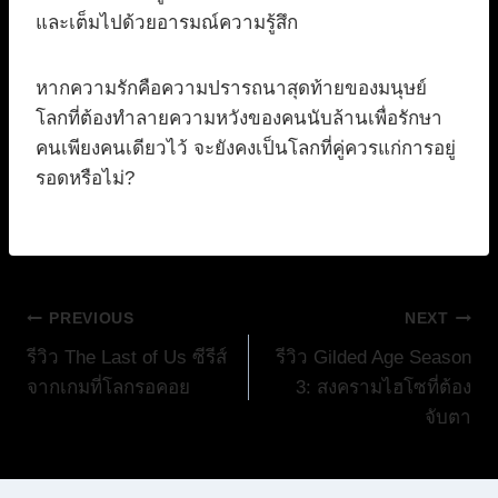
และเต็มไปด้วยอารมณ์ความรู้สึก
หากความรักคือความปรารถนาสุดท้ายของมนุษย์
โลกที่ต้องทำลายความหวังของคนนับล้านเพื่อรักษา
คนเพียงคนเดียวไว้ จะยังคงเป็นโลกที่คู่ควรแก่การอยู่
รอดหรือไม่?
แนะแนว
PREVIOUS
NEXT
รีวิว The Last of Us ซีรีส์
รีวิว Gilded Age Season
เรื่อง
จากเกมที่โลกรอคอย
3: สงครามไฮโซที่ต้อง
จับตา