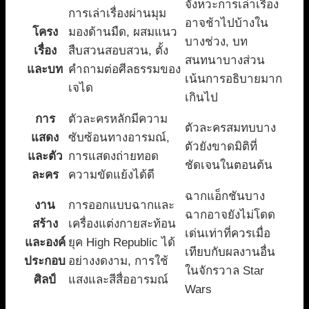
จังหวะการเล่าเรื่อง
การเล่าเรื่องผ่านมุม
อาจช้าไปบ้างใน
โครง
มองด้านมืด, ผสมแนว
บางช่วง, บท
เรื่อง
สืบสวนสอบสวน, ตั้ง
สนทนาบางส่วน
และบท
คำถามต่อศีลธรรมของ
เน้นการอธิบายมาก
เจได
เกินไป
การ
ตัวละครหลักมีความ
ตัวละครสมทบบาง
แสดง
ซับซ้อนทางอารมณ์,
ตัวยังขาดมิติที่
และตัว
การแสดงถ่ายทอด
ชัดเจนในตอนต้น
ละคร
ความขัดแย้งได้ดี
ฉากแอ็กชันบาง
งาน
การออกแบบฉากและ
ฉากอาจยังไม่โดด
สร้าง
เครื่องแต่งกายสะท้อน
เด่นเท่าที่ควรเมื่อ
และองค์
ยุค High Republic ได้
เทียบกับผลงานอื่น
ประกอบ
อย่างงดงาม, การใช้
ในจักรวาล Star
ศิลป์
แสงและสีสื่ออารมณ์
Wars