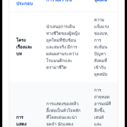
ประกอบ
ความ
นำเสนอการเดิน
แข็งแรง
ทางชีวิตของผู้หญิง
ของบท,
โครง
ยุคใหม่ที่ซับซ้อน
การ
เรื่องและ
และสมจริง มีการ
สะท้อน
บท
ผสมผสานระหว่าง
ปัญหา
โรแมนติกและ
สังคมที่
ดราม่าชีวิต
เข้ากับ
ยุคสมัย
การ
ถ่ายทอด
การแสดงของหลิว
อารมณ์ที่
อี้เฟยเป็นหัวใจหลัก
ลึกซึ้ง,
การ
ที่โดดเด่นและน่า
เสน่ห์
แสดง
จดจำ นักแสดง
และ