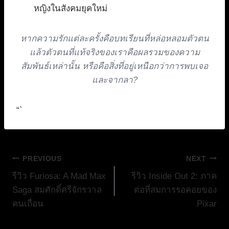
หญิงในสังคมยุคใหม่
หากความรักแต่ละครั้งคือบทเรียนที่หล่อหลอมตัวตน
แล้วตัวตนที่แท้จริงของเราคือผลรวมของความ
สัมพันธ์เหล่านั้น หรือคือสิ่งที่อยู่เหนือกว่าการพบเจอ
และจากลา?
“`
แนะแนว
PREVIOUS
NEXT
รีวิว Furiosa: A Mad Max
รีวิว Inside Out 2: ภาค
เรื่อง
Saga สมศักดิ์ศรีจักรวาล
ต่อที่สมการรอคอยของ
คนเถื่อน
Pixar