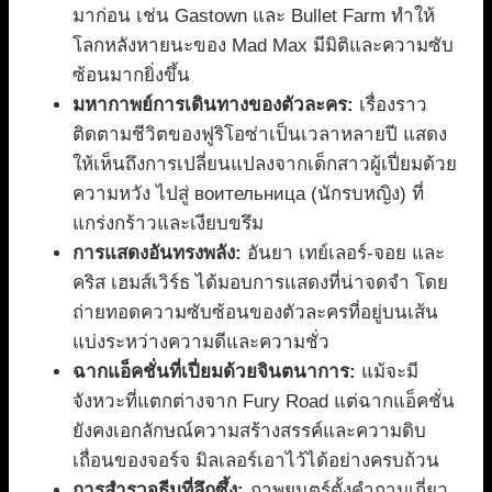
มาก่อน เช่น Gastown และ Bullet Farm ทำให้
โลกหลังหายนะของ Mad Max มีมิติและความซับ
ซ้อนมากยิ่งขึ้น
มหากาพย์การเดินทางของตัวละคร:
เรื่องราว
ติดตามชีวิตของฟูริโอซ่าเป็นเวลาหลายปี แสดง
ให้เห็นถึงการเปลี่ยนแปลงจากเด็กสาวผู้เปี่ยมด้วย
ความหวัง ไปสู่ воительница (นักรบหญิง) ที่
แกร่งกร้าวและเงียบขรึม
การแสดงอันทรงพลัง:
อันยา เทย์เลอร์-จอย และ
คริส เฮมส์เวิร์ธ ได้มอบการแสดงที่น่าจดจำ โดย
ถ่ายทอดความซับซ้อนของตัวละครที่อยู่บนเส้น
แบ่งระหว่างความดีและความชั่ว
ฉากแอ็คชั่นที่เปี่ยมด้วยจินตนาการ:
แม้จะมี
จังหวะที่แตกต่างจาก Fury Road แต่ฉากแอ็คชั่น
ยังคงเอกลักษณ์ความสร้างสรรค์และความดิบ
เถื่อนของจอร์จ มิลเลอร์เอาไว้ได้อย่างครบถ้วน
การสำรวจธีมที่ลึกซึ้ง:
ภาพยนตร์ตั้งคำถามเกี่ยว