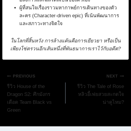
ผู้ที่สนใจเรื่องราวมหากาพย์การเดินทางของตัว
ละคร (Character-driven epic) ที่เน้นพัฒนาการ
และสภาวะทางจิตใจ
ในโลกที่สิ้นหวัง การล้างแค้นคือการเยียวยา หรือเป็น
เพียงโซ่ตรวนอีกเส้นหนึ่งที่พันธนาการเราไว้กับอดีต?
แนะแนว
PREVIOUS
NEXT
รีวิว House of the
รีวิว The Tale of Rose
เรื่อง
Dragon S2: ศึกมังกร
หลิวอี้เฟยสวยสะกดใจ
เดือด Team Black vs
น่าดูไหม?
Green