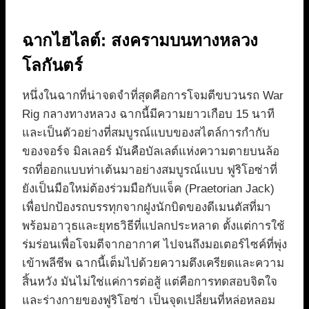
ฉากไฮไลต์: สงครามบนทางหลวง
โลกันตร์
หนึ่งในฉากที่น่าจดจำที่สุดคือการโจมตีขบวนรถ War
Rig กลางทางหลวง ฉากนี้มีความยาวเกือบ 15 นาที
และเป็นตัวอย่างที่สมบูรณ์แบบของสไตล์การกำกับ
ของจอร์จ มิลเลอร์ มันคือบัลเลต์แห่งความตายบนล้อ
รถที่ออกแบบท่าเต้นมาอย่างสมบูรณ์แบบ ฟูริโอซ่าที่
ยังเป็นมือใหม่ต้องร่วมมือกับแจ็ค (Praetorian Jack)
เพื่อปกป้องรถบรรทุกจากฝูงนักบิดของดีเมนตัสที่มา
พร้อมอาวุธและยุทธวิธีที่แปลกประหลาด ตั้งแต่การใช้
ร่มร่อนเพื่อโจมตีจากอากาศ ไปจนถึงมอเตอร์ไซค์ที่พุ่ง
เข้าพลีชีพ ฉากนี้เต็มไปด้วยความตึงเครียดและความ
สิ้นหวัง มันไม่ใช่แค่การต่อสู้ แต่คือการทดสอบจิตใจ
และร่างกายของฟูริโอซ่า เป็นจุดเปลี่ยนที่หล่อหลอม