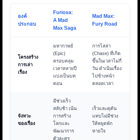
Furiosa:
องค์
Mad Max:
A Mad
ประกอบ
Fury Road
Max Saga
มหากาพย์
การไล่ล่า
(Epic)
(Chase) ที่เกิด
โครงสร้าง
ครอบคลุม
ขึ้นในเวลาไม่กี่
การเล่า
เวลาหลายปี
วัน ดำเนินเรื่อง
เรื่อง
แบ่งเป็นบท
ไปข้างหน้า
ตอน
ตลอดเวลา
มีช่วงเร็ว
สลับช้า เน้น
เร็วและดุดัน
จังหวะ
การสร้าง
แทบไม่มีช่วง
ของเรื่อง
โลกและ
ให้หยุดพัก
พัฒนาการ
หายใจ
ตัวละคร