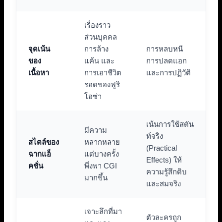
เรื่องราว
ส่วนบุคคล
จุดเน้น
การล้าง
การหลบหนี
ของ
แค้น และ
การปลดแอก
เนื้อหา
การเอาชีวิต
และการปฏิวัติ
รอดของฟูริ
โอซ่า
เน้นการใช้สตัน
มีความ
ท์จริง
สไตล์ของ
หลากหลาย
(Practical
ฉากแอ็
แต่บางครั้ง
Effects) ให้
คชั่น
พึ่งพา CGI
ความรู้สึกดิบ
มากขึ้น
และสมจริง
เจาะลึกที่มา
ตัวละครถูก