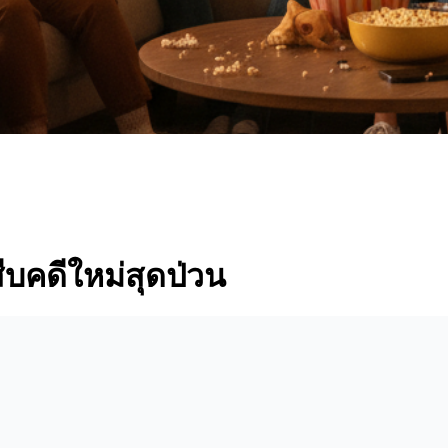
สืบคดีใหม่สุดป่วน