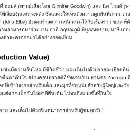
้ ฮอปส์ (พากย์เสียงโดย Ginnifer Goodwin) และ นิค ไวลด์ (พ
่เงียบงันแต่ทรงพลัง ซึ่งแสดงให้เห็นถึงความผูกพันที่มากกว่าแ
Idris Elba) ยังคงสร้างความหนักแน่นให้กับเรื่องราว ขณะที่ตัว
ามสามารถมาร่วมงาน อาทิ กฤษณภูมิ พิบูลสงคราม, มารี เออเจ
งตัวละครออกมาได้อย่างยอดเยี่ยม
oduction Value)
ิเมชันมีความลื่นไหล มีชีวิตชีวา และเต็มไปด้วยรายละเอียดที่น่า
ตื่นตาตื่นใจ สร้างคอนทราสต์ที่ชัดเจนกับมหานคร Zootopia ที่
่เข้าใจง่ายสำหรับเด็ก และมุกที่ซ่อนนัยสำหรับผู้ใหญ่และวัยรุ่
ต่ฉากแอ็กชันไล่ล่าที่ตื่นเต้น ไปจนถึงฉากซึ้งที่กินใจ
มคาย และเต็มไปด้วยจินตนาการสำหรับผู้ชมทุกวัย”