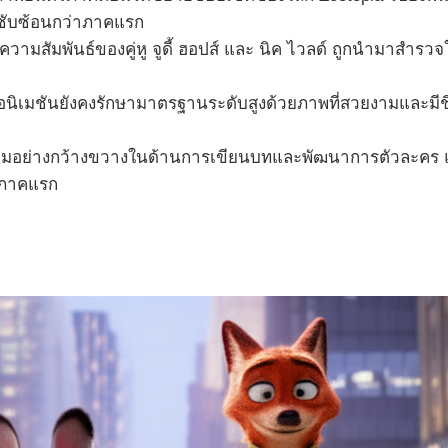
ี่ซับซ้อนกว่าภาคแรก
ความสัมพันธ์ของคู่หู จูดี้ ฮอปส์ และ นิค ไวลด์ ถูกนำมาสำรวจใน
นิเมชันยังคงรักษามาตรฐานระดับสูงด้วยภาพที่สวยงามและมีช
มอย่างกว้างขวางในด้านการเขียนบทและพัฒนาการตัวละคร แต่ก็
บภาคแรก