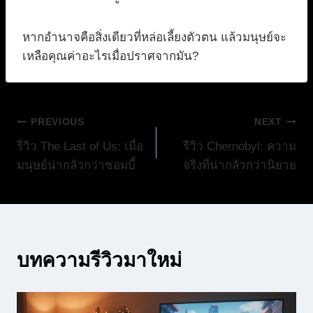
หากอำนาจคือสิ่งเดียวที่หล่อเลี้ยงตัวตน แล้วมนุษย์จะ
เหลือคุณค่าอะไรเมื่อปราศจากมัน?
แนะแนว
PREVIOUS
NEXT
รีวิว The Last of Us: เมื่อ
รีวิว Chernobyl: ความ
เรื่อง
มนุษย์น่ากลัวกว่าซอมบี้
จริงที่น่ากลัวกว่านิยาย
บทความรีวิวมาใหม่