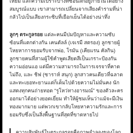
เหี้ยม และความเปราะบางที่ซ่อนลึกอยู่ภายในได้อย่าง
สมบูรณ์แบบ เขาสามารถเปลี่ยนจากเสียงคำรามที่น่า
กลัวไปเป็นเสียงกระซิบที่เยือกเย็นได้อย่างน่าทึ่ง
ลูกๆ ตระกูลรอย
แต่ละคนมีปมปัญหาและความซับ
ซ้อนที่แตกต่างกัน เคนดัลล์ (เจเรมี สตรอง) ลูกชายผู้
โหยหาการยอมรับจากพ่อ, โรมัน (เคียแรน คัลกิน)
ลูกชายคนที่สามผู้ใช้คำพูดเสียดสีเป็นเกราะป้องกัน
ความอ่อนแอ แต่มีความสามารถในการเจรจาที่คาด
ไม่ถึง, และ ชิฟ (ซาราห์ สนุก) ลูกสาวคนเดียวที่ฉลาด
และทะเยอทะยานแต่ก็เต็มไปด้วยความไม่มั่นคง นัก
แสดงทุกคนถ่ายทอด “รูโหว่ทางอารมณ์” ของตัวละคร
ออกมาได้อย่างยอดเยี่ยม ทำให้ผู้ชมเห็นว่าแม้จะมีเงิน
ทองมากมาย แต่พวกเขากลับโหยหาความรักและการ
ยอมรับซึ่งเป็นสิ่งพื้นฐานที่สุดที่ขาดหายไป
ความสัมพันธ์ในตระกูลรอยคือภาพจำลองของโลก