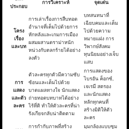
การวิเคราะห์
จุดเด่น
ประกอบ
บทสนทนาที่
การเล่าเรื่องการสืบทอด
เฉียบคมและเต็ม
อำนาจที่เต็มไปด้วยการ
โครง
ไปด้วยความ
หักหลังและเกมการเมือง
เรื่อง
หมายแฝง การ
ผสมผสานดราม่าหนัก
และบท
วิพากษ์สังคม
หน่วงกับตลกร้ายได้อย่าง
ทุนนิยมอย่างเจ็บ
ลงตัว
แสบ
การแสดงของ
ตัวละครทุกตัวมีความซับ
ไบรอัน ค็อกซ์,
การ
ซ้อนและเต็มไปด้วย
เจเรมี สตรอง
แสดง
บาดแผลทางใจ นักแสดง
และนักแสดง
และตัว
ถ่ายทอดบทบาทได้อย่าง
หลักทุกคนที่
ละคร
ไร้ที่ติ ทำให้ตัวละครที่น่า
สร้างมิติให้ตัว
รังเกียจกลับน่าติดตาม
ละคร
การกำกับภาพที่สร้าง
มุมกล้องแบบซูม