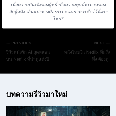
เมื่อความบันเทิงของผู้หนึ่งคือความทุกข์ทรมานของ
อีกผู้หนึ่ง เส้นแบ่งทางศีลธรรมของเราควรขีดไว้ที่ตรง
ไหน?
แนะแนว
PREVIOUS
NEXT
รีวิวหนังรัก AI สุดหลอน
หนังไทยใน Netflix ที่ฝรั่ง
เรื่อง
บน Netflix ที่น่าดูแห่งปี
ทึ่ง ต้องดู!
บทความรีวิวมาใหม่