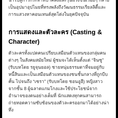
นำไปสู่การกระทำที่บ้าคลั่งและรุนแรงขึ้นเรื่อยๆ กลาย
เป็นอุปมาอุปไมยที่ทรงพลังถึงวัฒนธรรมเรียลลิตี้และ
การแสวงหาคอนเทนต์สุดโต่งในยุคปัจจุบัน
การแสดงและตัวละคร (Casting &
Character)
ตัวละครทั้งแปดคนเปรียบเสมือนตัวแทนของกลุ่มคน
ต่างๆ ในสังคมสมัยใหม่ ผู้ชมจะได้เห็นตั้งแต่ “จินซู”
(รับบทโดย รยูจุนยอล) ชายหนุ่มธรรมดาที่จมอยู่กับ
หนี้สินและเป็นเสมือนตัวแทนของชนชั้นกลางที่ถูกบีบ
คั้น ไปจนถึง “เซรา” (รับบทโดย ชอนอูฮี) หญิงสาว
จากชั้น 8 ผู้ฉลาดแกมโกงและใช้ประโยชน์จาก
อำนาจของตนอย่างเต็มที่ นักแสดงทุกคนสามารถ
ถ่ายทอดความซับซ้อนของตัวละครออกมาได้อย่างน่า
ทึ่ง