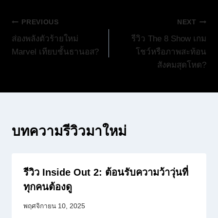
แนะแนว
PREVIOUS
NEXT
ส่องพลังตัวร้ายใหม่
รีวิว The 8 Show เกม
เรื่อง
Marvel เทียบชั้นธานอส?
โชว์หรือภาพสะท้อน
สังคมสุดโหด?
บทความรีวิวมาใหม่
รีวิว Inside Out 2: ต้อนรับความว้าวุ่นที่
ทุกคนต้องดู
พฤศจิกายน 10, 2025