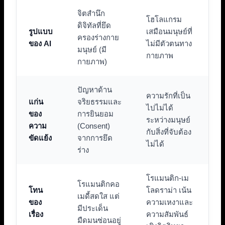
จิตสำนึก
โฮโลแกรม
ดิจิทัลที่ยึด
รูปแบบ
เสมือนมนุษย์ที่
ครองร่างกาย
ของ AI
ไม่มีตัวตนทาง
มนุษย์ (มี
กายภาพ
กายภาพ)
ปัญหาด้าน
ความรักที่เป็น
แก่น
จริยธรรมและ
ไปไม่ได้
ของ
การยินยอม
ระหว่างมนุษย์
ความ
(Consent)
กับสิ่งที่จับต้อง
ขัดแย้ง
จากการยึด
ไม่ได้
ร่าง
โรแมนติก-เม
โรแมนติกคอ
โทน
โลดราม่า เน้น
เมดี้สดใส แต่
ของ
ความเหงาและ
มีประเด็น
เรื่อง
ความสัมพันธ์
มืดมนซ่อนอยู่