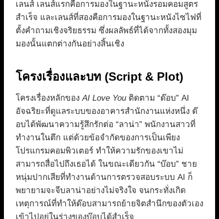
เลนส์ เลนส์แรกคือการมองในฐานะหนังรอมคอมสูตร
สำเร็จ และเลนส์ที่สองคือการมองในฐานะหนังไซไฟที่
ตั้งคำถามเชิงจริยธรรม ซึ่งผลลัพธ์ที่ได้จากทั้งสองมุม
มองนั้นแตกต่างกันอย่างสิ้นเชิง
โครงเรื่องและบท (Script & Plot)
โครงเรื่องหลักของ
AI Love You
ติดตาม “ด๊อบ” AI
อัจฉริยะที่ดูแลระบบของอาคารสำนักงานแห่งหนึ่ง ด๊
อบได้พัฒนาความรู้สึกรักต่อ “ลาน่า” พนักงานสาวที่
ทำงานในตึก แต่ด้วยข้อจำกัดของการเป็นเพียง
โปรแกรมคอมพิวเตอร์ ทำให้ความรักของเขาไม่
สามารถสื่อไปถึงเธอได้ ในขณะเดียวกัน “บ๊อบ” ชาย
หนุ่มปากเสียที่ทำงานด้านการตรวจสอบระบบ AI ก็
พยายามจะจีบลาน่าอย่างไม่จริงใจ จนกระทั่งเกิด
เหตุการณ์ที่ทำให้ด๊อบสามารถย้ายจิตสำนึกของตัวเอง
เข้าไปอยู่ในร่างของบ๊อบได้สำเร็จ