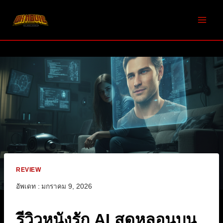
Skip
to
content
REVIEW
อัพเดท :
มกราคม 9, 2026
รีวิวหนังรัก AI สุดหลอนบน