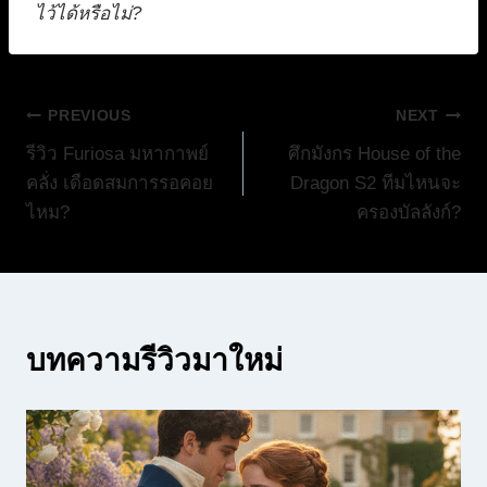
ไว้ได้หรือไม่?
แนะแนว
PREVIOUS
NEXT
รีวิว Furiosa มหากาพย์
ศึกมังกร House of the
เรื่อง
คลั่ง เดือดสมการรอคอย
Dragon S2 ทีมไหนจะ
ไหม?
ครองบัลลังก์?
บทความรีวิวมาใหม่