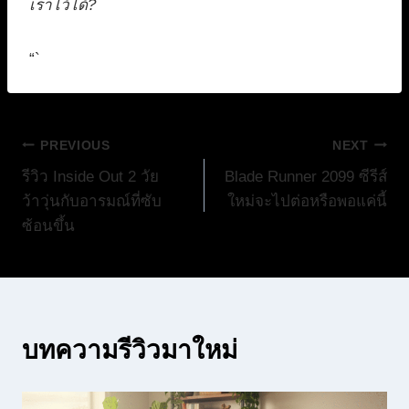
เราไว้ได้?
“`
แนะแนว
PREVIOUS
NEXT
รีวิว Inside Out 2 วัย
Blade Runner 2099 ซีรีส์
เรื่อง
ว้าวุ่นกับอารมณ์ที่ซับ
ใหม่จะไปต่อหรือพอแค่นี้
ซ้อนขึ้น
บทความรีวิวมาใหม่