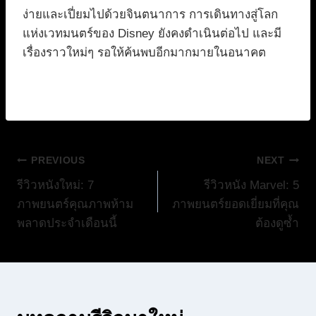
ง่ายและเปี่ยมไปด้วยจินตนาการ การเดินทางสู่โลก
แห่งเวทมนตร์ของ Disney ยังคงดำเนินต่อไป และมี
เรื่องราวใหม่ๆ รอให้ค้นพบอีกมากมายในอนาคต
แนะแนว
PREVIOUS
NEXT
รีวิวหนังใหม่: 7
รีวิวหนัง Marvel: 5
เรื่อง
ภาพยนตร์คุณภาพห้าม
ภาพยนตร์ยอดเยี่ยมที่คุณ
พลาดประจำเดือนนี้
ต้องดูซ้ำ