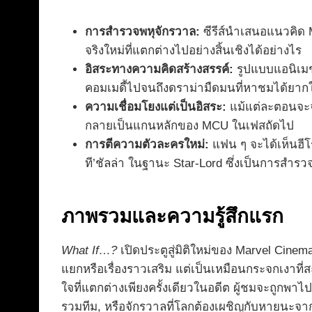
การสำรวจพหุจักรวาล:
ซีรีส์นำเสนอแนวคิด M
จริงใหม่ที่แตกต่างไปอย่างสิ้นเชิงได้อย่างไร
อิสระทางความคิดสร้างสรรค์:
รูปแบบแอนิเมชั
คอมเมดี้ไปจนถึงดราม่ามืดมนที่หาชมได้ยา
ความเชื่อมโยงแต่เป็นอิสระ:
แม้แต่ละตอนจะจบ
กลายเป็นแกนหลักของ MCU ในเฟสถัดไป
การตีความตัวละครใหม่:
แฟน ๆ จะได้เห็นฮีโร
ที’ชัลล่า ในฐานะ Star-Lord ซึ่งเป็นการสำร
ภาพรวมและความรู้สึกแรก
What If…?
เปิดประตูสู่มิติใหม่ของ Marvel Cinemat
แยกหรือเรื่องราวเสริม แต่เป็นเหมือนกระจกเงาที่ส
ใจที่แตกต่างเพียงครั้งเดียวในอดีต ผู้ชมจะถูกพา
รวมทีม, หรือจักรวาลที่โลกต้องเผชิญกับหายนะจากซ