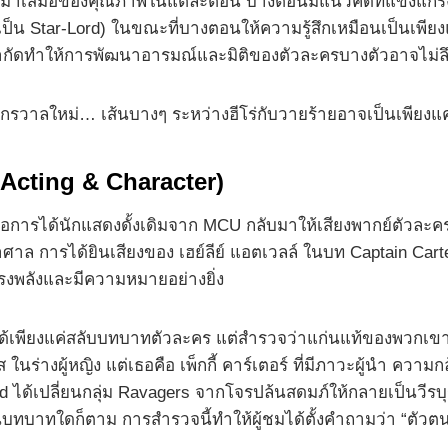
่สม่ำเสมอของคุณภาพในแต่ละตอน บางตอนมีแนวคิดที่แข็งแกร่ง
เป็น Star-Lord) ในขณะที่บางตอนให้ความรู้สึกเหมือนเป็นเพียง
กัดทำให้การพัฒนาอารมณ์และมิติของตัวละครบางตัวอาจไม่ลึกซึ
ักรวาลใหม่… เส้นบางๆ ระหว่างฮีโร่กับวายร้ายอาจเป็นเพียงแค่
 Acting & Character)
อการได้นักแสดงดั้งเดิมจาก MCU กลับมาให้เสียงพากย์ตัวละครข
ศาล การได้ยินเสียงของ เฮย์ลีย์ แอตเวลล์ ในบท Captain Car
นทรงพลังและมีความหมายอย่างยิ่ง
ม่ได้เพียงแค่สลับบทบาทตัวละคร แต่สำรวจว่าแก่นแท้ของพวกเขา
 ในร่างผู้หญิง แต่เธอคือ เพ็กกี้ คาร์เตอร์ ที่มีภาวะผู้นำ คว
 ได้เปลี่ยนกลุ่ม Ravagers จากโจรปล้นสดมภ์ให้กลายเป็นวีรบุร
นบทบาทใดก็ตาม การสำรวจนี้ทำให้ผู้ชมได้ตั้งคำถามว่า “ตั