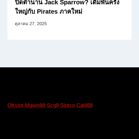
ปิดตำนาน Jack Sparrow? เดิมพันครั้ง
ใหญ่กับ Pirates ภาคใหม่
ตุลาคม 27, 2025
OKslot
Mgwin88
Scg9
Slotxo
Cat888