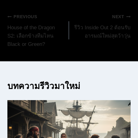
แนะแนว
PREVIOUS
NEXT
House of the Dragon
รีวิว Inside Out 2 ต้อนรับ
เรื่อง
S2: เลือกข้างทีมไหน
อารมณ์ใหม่สุดว้าวุ่น
Black or Green?
บทความรีวิวมาใหม่