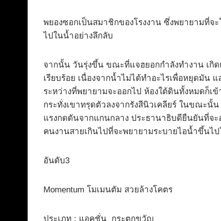
พยองซอกเป็นสมาชิกของโรงงาน ซึ่งพยายามที่จะให้ป
ไปในน้ำอย่างลึกลับ
จากนั้น วันรุ่งขึ้น ขณะที่แจฮยอกกำลังทำงาน เกิดแ
เรียบร้อย เนื่องจากน้ำไม่ได้ทำอะไรเพื่อหยุดมัน 
ระหว่างที่พยายามจะออกไป ห้องใต้ดินทั้งหมดก็เข้
กระทั่งเขาทรุดตัวลงจากรังสีนิวเคลียร์ ในขณะน
แรงกดดันจากแกนกลาง ประธานาธิบดียืนยันที่จะอพยพอ
คนงานสายเกินไปที่จะพยายามระบายไอน้ำขึ้นไปในอ
อันดับ3
Momentum โมเมนตัม สวยล้างโคตร
ประเภท : แอคชั่น กระตุกขวัญ