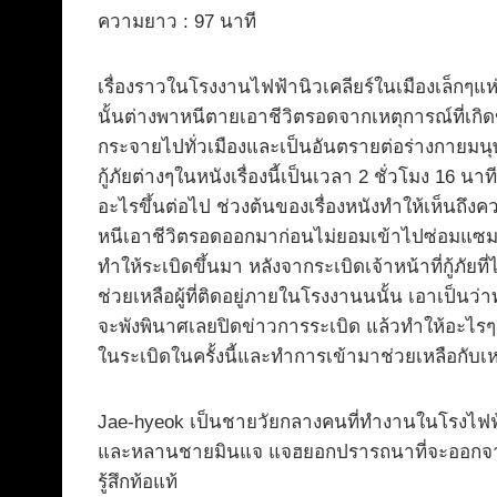
ความยาว : 97 นาที
เรื่องราวในโรงงานไฟฟ้านิวเคลียร์ในเมืองเล็กๆแห่
นั้นต่างพาหนีตายเอาชีวิตรอดจากเหตุการณ์ที่เกิดข
กระจายไปทั่วเมืองและเป็นอันตรายต่อร่างกายมนุษย
กู้ภัยต่างๆในหนังเรื่องนี้เป็นเวลา 2 ชั่วโมง 16 นาท
อะไรขึ้นต่อไป ช่วงต้นของเรื่องหนังทำให้เห็นถึงค
หนีเอาชีวิตรอดออกมาก่อนไม่ยอมเข้าไปซ่อมแซมร
ทำให้ระเบิดขึ้นมา หลังจากระเบิดเจ้าหน้าที่กู้ภั
ช่วยเหลือผู้ที่ติดอยู่ภายในโรงงานนนั้น เอาเป็น
จะพังพินาศเลยปิดข่าวการระเบิด แล้วทำให้อะไรๆยิ่ง
ในระเบิดในครั้งนี้และทำการเข้ามาช่วยเหลือกับเหต
Jae-hyeok เป็นชายวัยกลางคนที่ทำงานในโรงไฟฟ้าในท
และหลานชายมินแจ แจฮยอกปรารถนาที่จะออกจากเม
รู้สึกท้อแท้