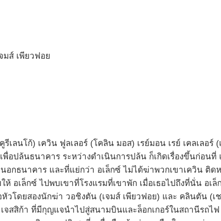
จมส์ เพียวฟอย
คูรีเลนโก้) เควิน ฟูลเลอร์ (โคลิน มอส) เรย์มอน เรย์ เคลเลอร์ (
เพื่อปล้นธนาคาร ระหว่างดำเนินการปล้น ก็เกิดเรื่องขึ้นก่อน
ธนาคาร และที่แย่กว่า อเล็กซ์ ไม่ได้ฆ่าพวกเขาเควิน ติดหนี้
ให้ อเล็กซ์ ไปพบเขาที่โรงแรมที่เขาพัก เมื่อเธอไปถึงที่นั่น อเล
่อหัวโดยสองนักฆ่า วอชิงตัน (เจมส์ เพียวฟอย) และ คลินตัน (เชลล
เจสสิก้า ที่มีกุญแจนำไปสู่สนามบินและล็อกเกอร์ในสถานีรถไฟ 