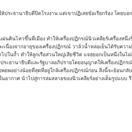
ระธานาธิบดีปิดโรงงาน แต่เขาปฏิเสธข้อเรียกร้อง โดยบอกว่าจะ
ผ่นดินไหวขึ้นที่เมือง ทำให้เครื่องปฏิกรณ์นิวเคลียร์เครื่องหนึ
และเนื่องจากอายุของเครื่องปฏิกรณ์ วาล์วน้ำหล่อเย็นได้รับคว
าไปในถ้ำ ทำให้ลูกเรือส่วนใหญ่เสียชีวิต แจฮยอกเป็นหนึ่งในไม
ั้น ประธานาธิบดีและรัฐบาลอภิปรายโดยอนุญาตให้เครื่องปฏิก
ย่างน้อยที่สุดที่อยู่ใกล้เครื่องปฏิกรณ์ก่อน สิ่งนี้จะย้อนก
ากาศ นำไปสู่การล่มสลายของนิวเคลียร์อย่างเต็มรูปแบบ รีวิว