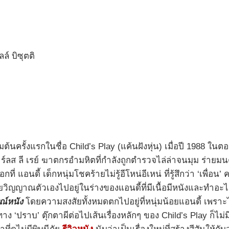
์ บิซุตติ
รั้งแรกในชื่อ Child’s Play (แค้นฝังหุ่น) เมื่อปี 1988 ในตอนนั
์ลส ลี เรย์ ฆาตกรอำมหิตที่กำลังถูกตำรวจไล่ล่าจนมุม ร่ายมน
กที่ แอนดี้ เด็กหนุ่มโชคร้ายไม่รู้อีโหน่อีเหน่ ที่รู้สึกว่า ‘เพื่
้ายวิญญาณตัวเองไปอยู่ในร่างของแอนดี้ที่มีเนื้อมีหนังและทำอะไร
รณ์หนัง
โดยความสงสัยทั้งหมดตกไปอยู่ที่หนุ่มน้อยแอนดี้ เพราะ
าง ‘ปราบ’ ตุ๊กตาผีต่อไปเส้นเรื่องหลักๆ ของ Child’s Play ก็ไม่ม