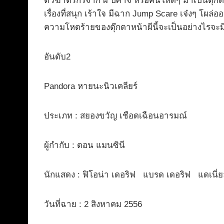
ตัวฆาตรกรจาก ผี ปีศาจ หรือคนโหดๆ มาเป็นตุ๊กตาที
เรื่องที่สนุก เร้าใจ มีฉาก Jump Scare เจ๋งๆ โผล
ความโหดร้ายของตุ๊กตาหน้าผีนี้จะเป็นอย่างไรจะ
อันดับ2
Pandora หายนะนิวเคลียร์
ประเภท : สยองขวัญ เชือดเฉือนอารมณ์
ผู้กำกับ : ดอน แมนซินี
นักแสดง : ฟิโอน่า เดอริฟ แบรด เดอริฟ แดเนี่ยลล
วันที่ฉาย : 2 สิงหาคม 2556