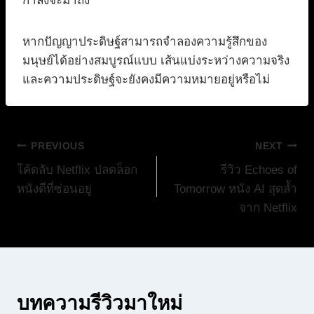
กำลังจะมาถึง
หากปัญญาประดิษฐ์สามารถจำลองความรู้สึกของ
มนุษย์ได้อย่างสมบูรณ์แบบ เส้นแบ่งระหว่างความจริง
และความประดิษฐ์จะยังคงมีความหมายอยู่หรือไม่
แนะแนว
PREVIOUS
NEXT
โค้ดลับ Netflix ปลดล็อก
รีวิว Echoes of
เรื่อง
หนังดีที่ซ่อนอยู่
Tomorrow หนัง AI สุดล้ำ
จาก Netflix
บทความรีวิวมาใหม่