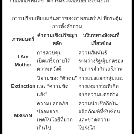
กับอัลกอริทึมที่ขาดการตรวจสอบอย่างเข้มงวด
การเปรียบเทียบแก่นสารของภาพยนตร์ AI ที่กระตุ้น
การตั้งคำถาม
คำถามเชิงปรัชญา
บริบททางสังคมที่
ภาพยนตร์
หลัก
เกี่ยวข้อง
การควบคุม
ความสัมพันธ์
I Am
เบ็ดเสร็จภายใต้
ระหว่างรัฐ/ผู้ปกครอง
Mother
ความหวังดี
กับการจำกัดเสรีภาพ
นิยามของ “ตัวตน”
การแบ่งแยกกลุ่มและ
Extinction
และ “ความขัด
การเหมารวมที่เกิด
แย้ง”
จากความแตกต่าง
ความปลอดภัย
ความน่าเชื่อถือใน
ปลอมจาก
ผลิตภัณฑ์ที่ซับซ้อน
M3GAN
เทคโนโลยีที่มาก
และขาดความ
เกินไป
โปร่งใส