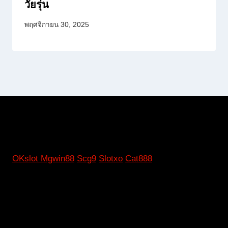
วัยรุ่น
พฤศจิกายน 30, 2025
OKslot
Mgwin88
Scg9
Slotxo
Cat888