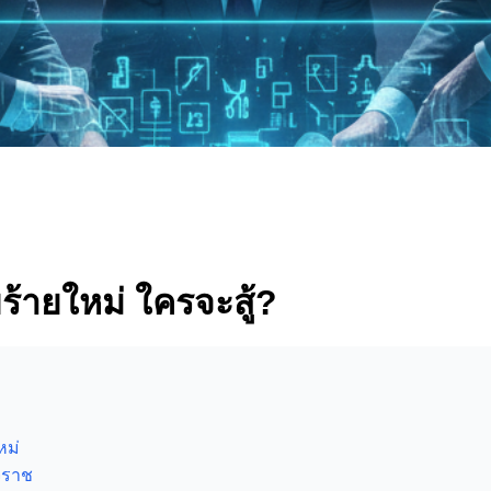
้ายใหม่ ใครจะสู้?
หม่
ุราช