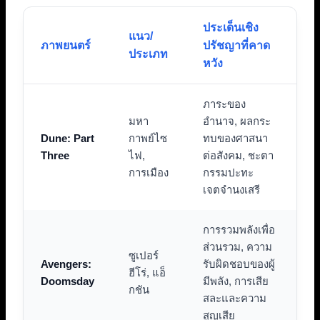
ประเด็นเชิง
แนว/
ภาพยนตร์
ปรัชญาที่คาด
ประเภท
หวัง
ภาระของ
มหา
อำนาจ, ผลกระ
Dune: Part
กาพย์ไซ
ทบของศาสนา
Three
ไฟ,
ต่อสังคม, ชะตา
การเมือง
กรรมปะทะ
เจตจำนงเสรี
การรวมพลังเพื่อ
ส่วนรวม, ความ
ซูเปอร์
Avengers:
รับผิดชอบของผู้
ฮีโร่, แอ็
Doomsday
มีพลัง, การเสีย
กชัน
สละและความ
สูญเสีย