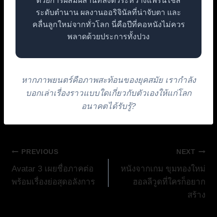
ด้วยการผสมผสานที่ลงตัวระหว่างแฟรนไชส์
ระดับตำนาน ผลงานออริจินัลที่น่าจับตา และ
คลื่นลูกใหม่จากทั่วโลก นี่คือปีที่คอหนังไม่ควร
พลาดด้วยประการทั้งปวง
หากภาพยนตร์คือภาพสะท้อนของยุคสมัย เรากำลัง
บอกเล่าเรื่องราวแบบใดเกี่ยวกับตัวเองให้แก่โลก
อนาคตได้รับรู้?
แนะแนว
PREVIOUS
NEXT
Avatar 3 เผยชื่อภาคต่อ
หนังจากเกม ขุมทองใหม่
เรื่อง
พร้อมเรื่องย่อสุดอลังการ
ฮอลลีวูดที่ใครก็อยาก
สร้าง