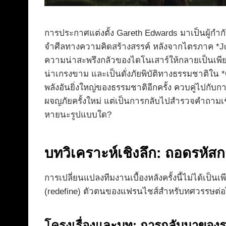
การประกาศแต่งตั้ง Gareth Edwards มาเป็นผู้ก
จำศีลทางความคิดสร้างสรรค์ หลังจากไตรภาค *Ju
ความน่าสะพรึงกลัวของไดโนเสาร์ให้กลายเป็นเพีย
น่าเกรงขาม และเป็นดั่งภัยพิบัติทางธรรมชาติใน *G
พลังอันยิ่งใหญ่ของธรรมชาติอีกครั้ง ควบคู่ไปกับกา
ผจญภัยครั้งใหม่ แต่เป็นการกลับไปสำรวจคำถามเช
หายนะรูปแบบใด?
บทวิเคราะห์เชิงลึก: ถอดรหัส
การเปลี่ยนแปลงทีมงานเบื้องหลังครั้งนี้ไม่ได้เป็
(redefine) ตัวตนของแฟรนไชส์สำหรับทศวรรษต่
โครงเรื่องและบท: การกลับมาของร