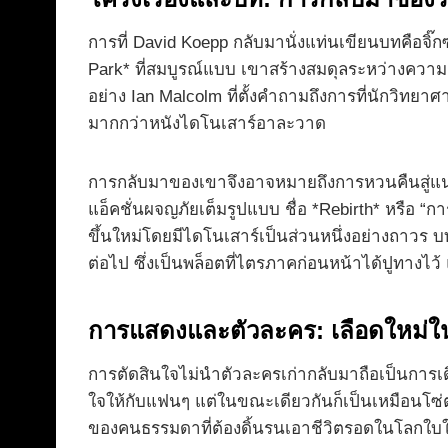
การที่ David Koepp กลับมานั่งแท่นเขียนบทคือจิ๊ก
Park* ที่สมบูรณ์แบบ เขาสร้างสมดุลระหว่างควา
อย่าง Ian Malcolm ที่ตั้งคำถามถึงการที่นักวิทยาศ
มากกว่าหนังไดโนเสาร์อาละวาด
การกลับมาของเขาจึงอาจหมายถึงการหวนคืนสู่แนวท
แอ็คชั่นผจญภัยเต็มรูปแบบ ชื่อ *Rebirth* หรือ “
ขึ้นใหม่โดยมีไดโนเสาร์เป็นส่วนหนึ่งอย่างถาวร บ
ต่อไป ซึ่งเป็นพล็อตที่ไตรภาคก่อนหน้าได้ปูทางไว
การแสดงและตัวละคร: เลือดใหม่ในโ
การตัดสินใจไม่นำตัวละครเก่ากลับมาถือเป็นการเดิมพ
ใจให้กับแฟนๆ แต่ในขณะเดียวกันก็เป็นเหมือนโซ่ต
ของคนธรรมดาที่ต้องดิ้นรนเอาชีวิตรอดในโลกใบใหม่