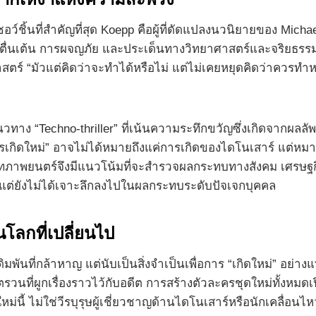
ซอว์ชิ้นที่สำคัญที่สุด Koepp คือผู้ที่ดัดแปลงนวนิยายของ Mic
มตื่นเต้น การผจญภัย และประเด็นทางวิทยาศาสตร์และจริยธรร
าสตร์ “มัวแต่คิดว่าจะทำได้หรือไม่ แต่ไม่เคยหยุดคิดว่าควรทำหร
าง “Techno-thriller” ที่เน้นความระทึกขวัญซึ่งเกิดจากผลลั
การเกิดใหม่” อาจไม่ได้หมายถึงแค่การเกิดของไดโนเสาร์ แต่หมา
ทภาพยนตร์จึงมีแนวโน้มที่จะสำรวจผลกระทบทางสังคม เศรษฐกิจ แ
้ แต่ยังไม่ได้เจาะลึกลงไปในผลกระทบระดับปัจเจกบุคคล
ลกที่เปลี่ยนไป
ันที่กล้าหาญ แต่นับเป็นสิ่งจำเป็นเพื่อการ “เกิดใหม่” อย่างแท
รวนที่ผูกเรื่องราวไว้กับอดีต การสร้างตัวละครชุดใหม่ทั้งหม
นี้ ไม่ใช่วีรบุรุษผู้เชี่ยวชาญด้านไดโนเสาร์หรือนักเคลื่อนไห