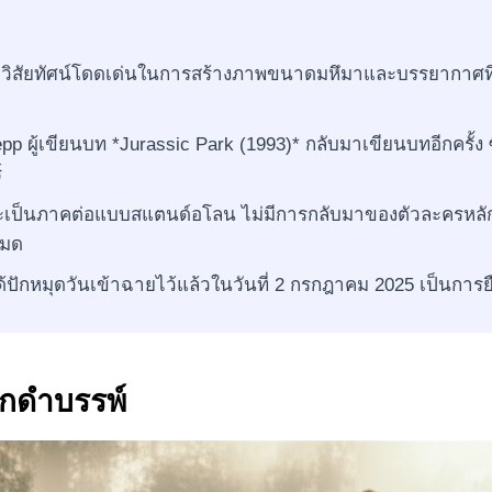
ี่มีวิสัยทัศน์โดดเด่นในการสร้างภาพขนาดมหึมาและบรรยากาศท
p ผู้เขียนบท *Jurassic Park (1993)* กลับมาเขียนบทอีกครั้ง 
์
ป็นภาคต่อแบบสแตนด์อโลน ไม่มีการกลับมาของตัวละครหลักช
หมด
้ปักหมุดวันเข้าฉายไว้แล้วในวันที่ 2 กรกฎาคม 2025 เป็นการยื
ึกดำบรรพ์