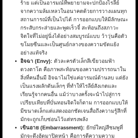
ร้าย แต่เป็นอารมณ์ที่พยายามจะปกป้องไรลีย์
จากความล้มเหลวในอนาคตด้วยการวางแผนทุก
สถานการณ์ที่เป็นไปได้ การออกแบบให้มีลักษณะ
กระสับกระส่ายและพูดเร็วจี๋ สะท้อนถึงสภาวะ
จิตใจที่ไม่อยู่นิ่งได้อย่างสมบูรณ์แบบ ว้าวุ่นคือตัว
ขโมยซีนและเป็นศูนย์กลางของความขัดแย้ง
อย่างแท้จริง
อิจฉา (Envy):
ตัวละครตัวเล็กสีเขียวอมฟ้า
ดวงตาโต คือภาพสะท้อนของความปรารถนาใน
สิ่งที่คนอื่นมี อิจฉาไม่ใช่แค่อารมณ์ด้านลบ แต่ยัง
เป็นแรงผลักดันเล็กๆ ที่ทำให้ไรลีย์สังเกตและ
เรียนรู้จากคนอื่น แม้ว่าบางครั้งจะนำไปสู่การ
เปรียบเทียบที่บั่นทอนจิตใจก็ตาม การออกแบบให้
มีขนาดเล็กแต่แสดงออกชัดเจนสื่อถึงความรู้สึกที่
มักจะถูกเก็บซ่อนไว้แต่ทรงพลัง
เขินอาย (Embarrassment):
ยักษ์ใหญ่สีชมพูที่
มักจะดึงฮู้ดมาปิดหน้า คือการตีความความ