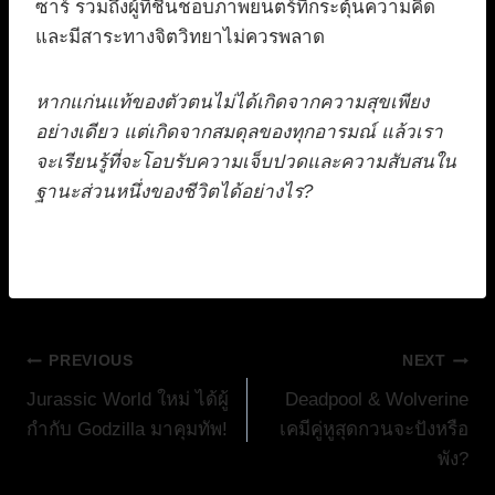
ซาร์ รวมถึงผู้ที่ชื่นชอบภาพยนตร์ที่กระตุ้นความคิด
และมีสาระทางจิตวิทยาไม่ควรพลาด
หากแก่นแท้ของตัวตนไม่ได้เกิดจากความสุขเพียง
อย่างเดียว แต่เกิดจากสมดุลของทุกอารมณ์ แล้วเรา
จะเรียนรู้ที่จะโอบรับความเจ็บปวดและความสับสนใน
ฐานะส่วนหนึ่งของชีวิตได้อย่างไร?
แนะแนว
PREVIOUS
NEXT
Jurassic World ใหม่ ได้ผู้
Deadpool & Wolverine
เรื่อง
กำกับ Godzilla มาคุมทัพ!
เคมีคู่หูสุดกวนจะปังหรือ
พัง?