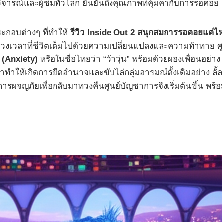
จารณ์และผู้ชมทั่วโลก ยืนยันถึงคุณภาพที่คุ้มค่ากับการรอคอย
ะกอบต่างๆ ที่ทำให้
รีวิว Inside Out 2 สนุกสมการรอคอยแค่
ึ่งเป็นช่วงเวลาที่ชีวิตเต็มไปด้วยความเปลี่ยนแปลงและความท้าท
 (Anxiety)
หรือในชื่อไทยว่า “ว้าวุ่น” พร้อมด้วยผองเพื่อนอย
้เกิดการยึดอำนาจและขับไล่กลุ่มอารมณ์ดั้งเดิมอย่าง ลั้ลลา
ารผจญภัยเพื่อกลับมาทวงคืนศูนย์บัญชาการจึงเริ่มต้นขึ้น พร้อม