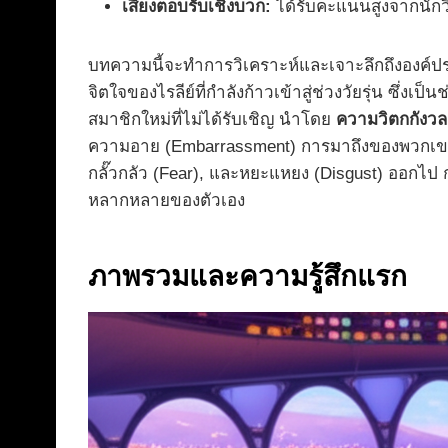
เสียงตอบรับเชิงบวก:
ได้รับคะแนนสูงจากนักวิ
บทความนี้จะทำการวิเคราะห์และเจาะลึกถึงองค์ปร
จิตใจของไรลีย์ที่กำลังก้าวเข้าสู่ช่วงวัยรุ่น ซ
สมาชิกใหม่ที่ไม่ได้รับเชิญ นำโดย
ความวิตกกังวล
ความอาย (Embarrassment) การมาถึงของพวกเขาทำให
กลั๊วกลัว (Fear), และหยะแหยง (Disgust) ออกไป ก
หลากหลายของตัวเอง
ภาพรวมและความรู้สึกแรก