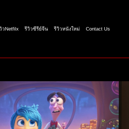
ีวิวNetfilx
รีวิวซีรีย์จีน
รีวิวหนังใหม่
Contact Us