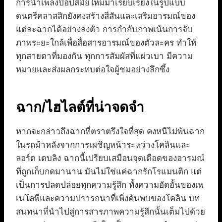
การนำเพลงป๊อปสมัยใหม่มาเรียบเรียงในรูปแบบ
ดนตรีคลาสสิกยังคงสร้างสีสันและเสริมอารมณ์ของ
แต่ละฉากได้อย่างลงตัว การกำกับภาพเน้นการจับ
ภาพระยะใกล้เพื่อสื่อสารอารมณ์ของตัวละคร ทำให้
ทุกสายตาที่มองกัน ทุกการสัมผัสที่แผ่วเบา มีความ
หมายและส่งผลกระทบต่อใจผู้ชมอย่างลึกซึ้ง
ฉาก/ไฮไลต์ที่น่าจดจำ
หากจะกล่าวถึงฉากที่ตราตรึงใจที่สุด คงหนีไม่พ้นฉาก
ในรถม้าหลังจากการเผชิญหน้าระหว่างโคลินและ
ลอร์ด เดบลิง ฉากนี้เปรียบเสมือนจุดเดือดของอารมณ์
ที่ถูกเก็บกดมานาน มันไม่ใช่แค่ฉากรักโรแมนติก แต่
เป็นการปลดปล่อยทุกความรู้สึก ทั้งความอัดอั้นของเพ
เนโลพีและความปรารถนาที่เพิ่งค้นพบของโคลิน บท
สนทนาที่นำไปสู่การสารภาพความรู้สึกนั้นเต็มไปด้วย