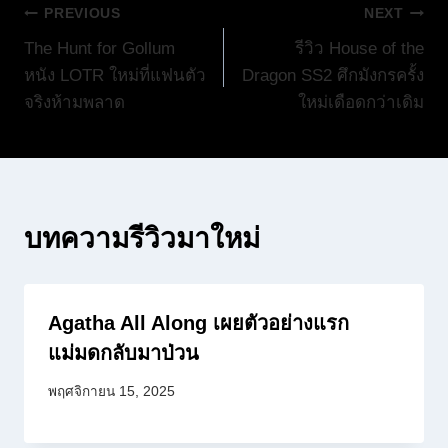
แนะแนว
PREVIOUS
NEXT
The Hunt for Gollum
รีวิว House of the
เรื่อง
หนัง LOTR ใหม่ที่แฟนตัว
Dragon SS2 ศึกมังกรครั้ง
จริงห้ามพลาด
ใหม่เดือดกว่าเดิม
บทความรีวิวมาใหม่
Agatha All Along เผยตัวอย่างแรก
แม่มดกลับมาป่วน
พฤศจิกายน 15, 2025