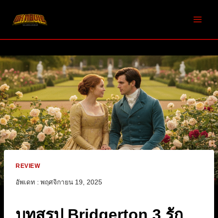
Skip
to
content
REVIEW
อัพเดท :
พฤศจิกายน 19, 2025
บทสรุป Bridgerton 3 รัก