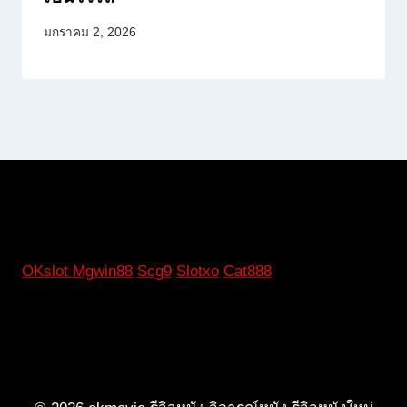
มกราคม 2, 2026
OKslot
Mgwin88
Scg9
Slotxo
Cat888