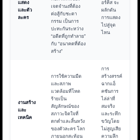
แสดง
อร์คิส จะ
เจตจำนงที่ต้อง
และตัว
ผลักดัน
ต่อสู้กับชะตา
ละคร
การแสดง
กรรม เป็นการ
ไปสู่จุด
ปะทะกันระหว่าง
ไหน
“อดีตที่ถูกทำลาย”
กับ “อนาคตที่ต้อง
สร้าง”
การ
การใช้ความมืด
สร้างสรรค์
และสภาพ
ฉากแอ็
แวดล้อมที่โหด
คชันการ
ร้ายเป็น
ไล่ล่าที่
งานสร้าง
สัญลักษณ์ของ
สมจริง
และ
สภาวะจิตใจที่
และระทึก
เทคนิค
ตกต่ำและสิ้นหวัง
ขวัญโดย
ของตัวละคร โลก
ไม่สูญเสีย
ภายนอกสะท้อน
ความลึก