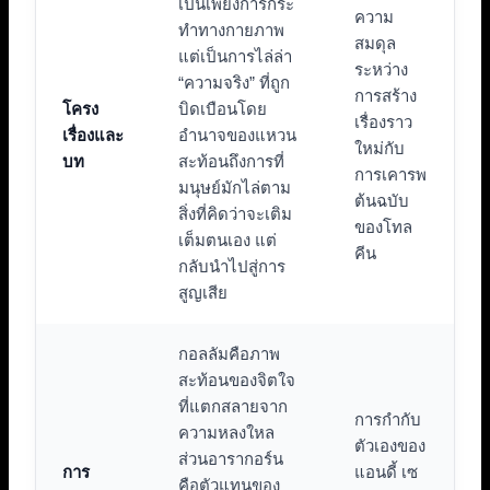
เป็นเพียงการกระ
ความ
ทำทางกายภาพ
สมดุล
แต่เป็นการไล่ล่า
ระหว่าง
“ความจริง” ที่ถูก
การสร้าง
โครง
บิดเบือนโดย
เรื่องราว
เรื่องและ
อำนาจของแหวน
ใหม่กับ
บท
สะท้อนถึงการที่
การเคารพ
มนุษย์มักไล่ตาม
ต้นฉบับ
สิ่งที่คิดว่าจะเติม
ของโทล
เต็มตนเอง แต่
คีน
กลับนำไปสู่การ
สูญเสีย
กอลลัมคือภาพ
สะท้อนของจิตใจ
ที่แตกสลายจาก
การกำกับ
ความหลงใหล
ตัวเองของ
ส่วนอารากอร์น
การ
แอนดี้ เซ
คือตัวแทนของ