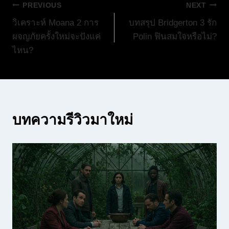
แนะแนว
PREVIOUS
NEXT
วิเคราะห์ Moana 2 การ
บทสรุป Bridgerton 3 รัก
เรื่อง
ผจญภัยครั้งใหม่จะปังแค่
Polin ฟินสมใจหรือไม่?
ไหน?
บทความรีวิวมาใหม่